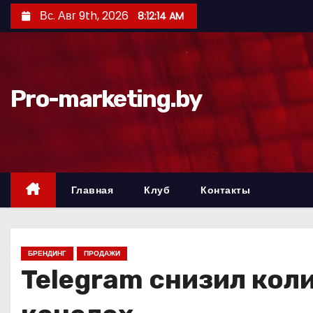
П
Вс. Авг 9th, 2026
8:12:15 AM
е
р
е
й
Pro-marketing.by
т
и
к
с
о
Главная
Клуб
Контакты
д
е
р
БРЕНДИНГ
ПРОДАЖИ
ж
Telegram снизил кол
и
м