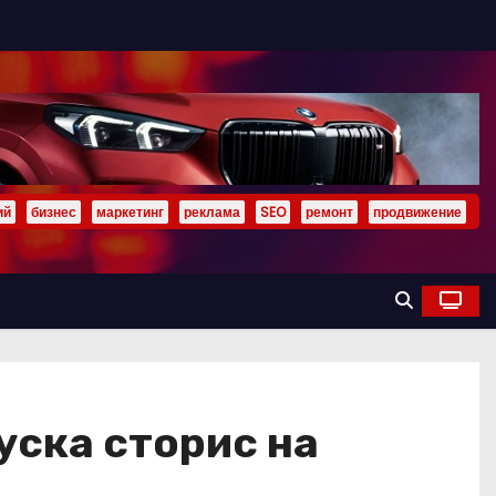
ий
бизнес
маркетинг
реклама
SEO
ремонт
продвижение
уска сторис на