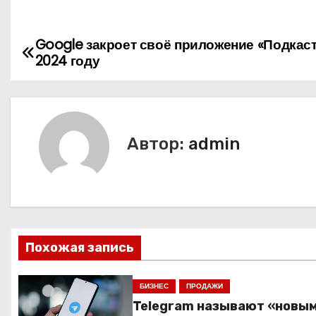
Google закроет своё приложение «Подкас
Н
2024 году
а
в
и
Автор:
admin
г
а
ц
Похожая запись
и
я
БИЗНЕС
ПРОДАЖИ
Telegram называют «новы