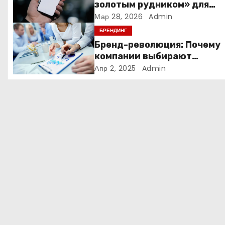
п
золотым рудником» для
креаторов: как блогеры
Мар 28, 2026
Admin
о
создают онлайн-бизнес
БРЕНДИНГ
з
Бренд-революция: Почему
компании выбирают
а
адаптивные логотипы?
Апр 2, 2025
Admin
п
и
с
я
м