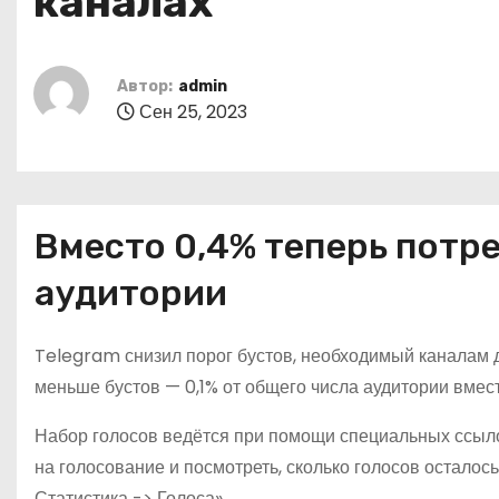
каналах
о
м
у
Автор:
admin
Сен 25, 2023
Вместо 0,4% теперь потре
аудитории
Telegram снизил порог бустов, необходимый каналам д
меньше бустов — 0,1% от общего числа аудитории вмест
Набор голосов ведётся при помощи специальных ссыл
на голосование и посмотреть, сколько голосов осталос
Статистика -> Голоса».