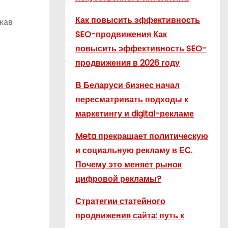
Как повысить эффективность
ажав
SEO-продвижения Как
повысить эффективность SEO-
продвижения в 2026 году
В Беларуси бизнес начал
пересматривать подходы к
маркетингу и digital-рекламе
Meta прекращает политическую
и социальную рекламу в ЕС.
Почему это меняет рынок
цифровой рекламы?
Стратегии статейного
продвижения сайта: путь к