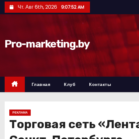
П
Чт. Авг 6th, 2026
9:07:55 AM
е
р
е
й
Pro-marketing.by
т
и
к
с
о
Главная
Клуб
Контакты
д
е
р
РЕКЛАМА
ж
Торговая сеть «Лент
и
м