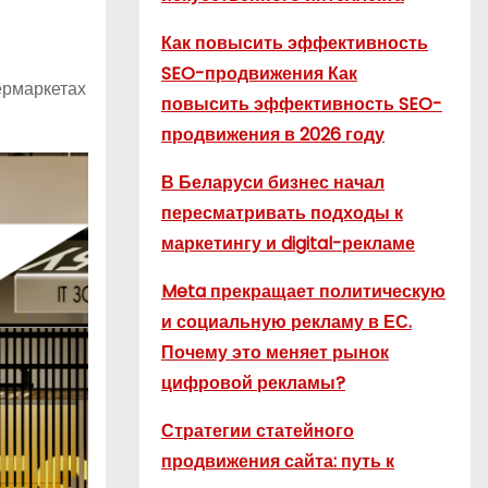
Как повысить эффективность
SEO-продвижения Как
ермаркетах
повысить эффективность SEO-
продвижения в 2026 году
В Беларуси бизнес начал
пересматривать подходы к
маркетингу и digital-рекламе
Meta прекращает политическую
и социальную рекламу в ЕС.
Почему это меняет рынок
цифровой рекламы?
Стратегии статейного
продвижения сайта: путь к