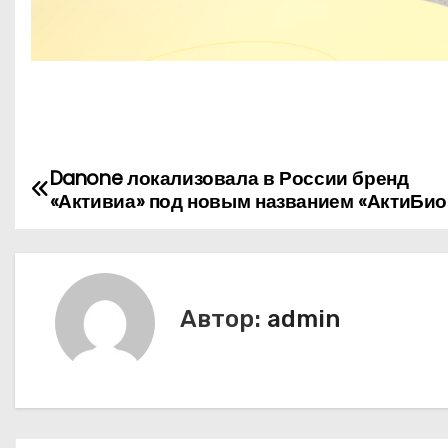
Danone локализовала в России бренд
Н
«Активиа» под новым названием «АктиБио
а
в
и
Автор:
admin
г
а
ц