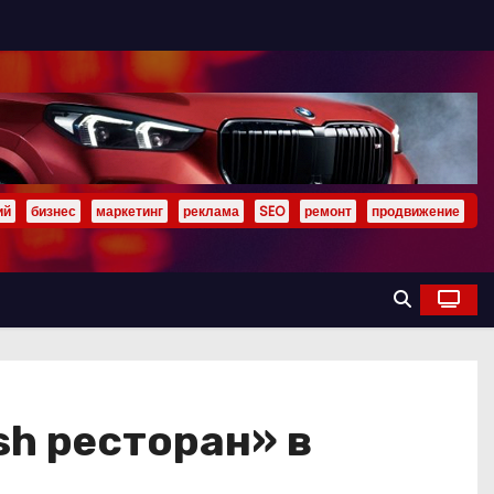
ий
бизнес
маркетинг
реклама
SEO
ремонт
продвижение
sh ресторан» в