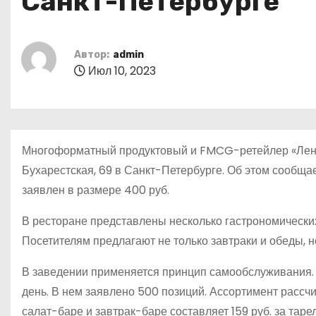
Санкт-Петербурге
о
м
у
Автор:
admin
Июл 10, 2023
Многоформатный продуктовый и FMCG-ретейлер «Лента
Бухарестская, 69 в Санкт-Петербурге. Об этом сообщае
заявлен в размере 400 руб.
В ресторане представлены несколько гастрономических 
Посетителям предлагают не только завтраки и обеды, н
В заведении применяется принцип самообслуживания.
день. В нем заявлено 500 позиций. Ассортимент рассчи
салат-баре и завтрак-баре составляет 159 руб. за таре