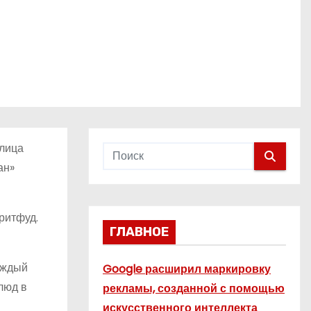
улица
ан»
ритфуд.
ГЛАВНОЕ
аждый
Google расширил маркировку
люд в
рекламы, созданной с помощью
искусственного интеллекта