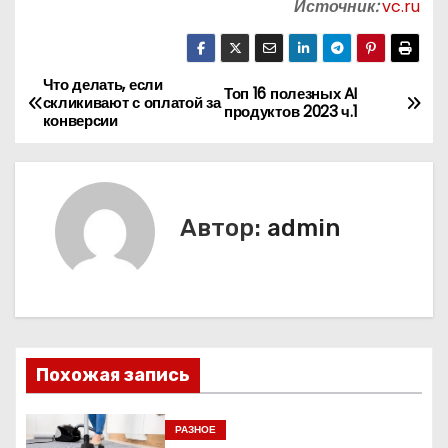
Источник:
vc.ru
Что делать, если
Н
Топ 16 полезных AI
скликивают с оплатой за
продуктов 2023 ч.1
конверсии
а
в
и
Автор:
admin
г
а
ц
Похожая запись
и
я
РАЗНОЕ