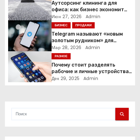
Аутсорсинг клининга для
п
офиса: как бизнес экономит
время и деньги на уборке
Июн 27, 2026
Admin
о
БИЗНЕС
ПРОДАЖИ
з
Telegram называют «новым
золотым рудником» для
а
креаторов: как блогеры
Мар 28, 2026
Admin
создают онлайн-бизнес
РАЗНОЕ
п
Почему стоит разделять
и
рабочие и личные устройства
— и чем опасно всё смешивать
Дек 29, 2025
Admin
с
я
м