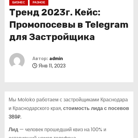
БИЗНЕС
РАЗНОЕ
о
Тренд 2023г. Кейс:
м
у
Промопосевы в Telegram
для Застройщика
Автор:
admin
Янв 11, 2023
Мы Moloko работаем с застройщиками Краснодара
и Краснодарского края,
стоимость лида с посевов
389₽.
Лид
— человек прошедший квиз на 100% и