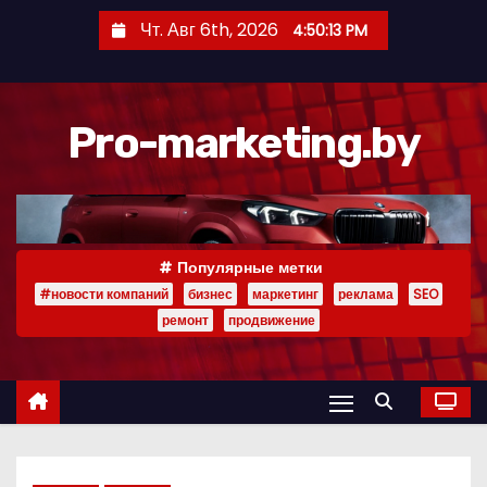
П
Чт. Авг 6th, 2026
4:50:14 PM
е
р
е
Pro-marketing.by
й
т
и
к
с
Популярные метки
о
#новости компаний
бизнес
маркетинг
реклама
SEO
д
ремонт
продвижение
е
р
ж
и
м