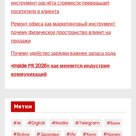
инструмент расчёта стоимости превращает
посетителя в клиента
Ремонт офиса как маркетинговый инструмент:
почему физическое пространство влияет на
продажи
Почему удобство зарядки важнее запаса хода
«Inside PR 2026»: как меняется индустрия
коммуникаций
Метки
#AI
#digital
#nvidia
#telegram
#банк
#война
#здоровье
#ии
#кино
#кризис