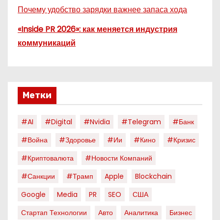
Почему удобство зарядки важнее запаса хода
«Inside PR 2026»: как меняется индустрия
коммуникаций
Метки
#AI
#digital
#nvidia
#telegram
#банк
#война
#здоровье
#ии
#кино
#кризис
#криптовалюта
#новости Компаний
#санкции
#трамп
Apple
Blockchain
Google
Media
PR
SEO
США
Стартап Технологии
Авто
Аналитика
Бизнес