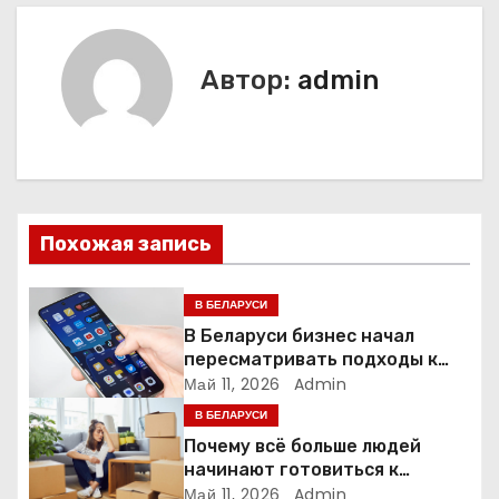
и
г
Автор:
admin
а
ц
и
Похожая запись
я
п
В БЕЛАРУСИ
В Беларуси бизнес начал
о
пересматривать подходы к
маркетингу и digital-рекламе
Май 11, 2026
Admin
з
В БЕЛАРУСИ
а
Почему всё больше людей
начинают готовиться к
переезду заранее
Май 11, 2026
Admin