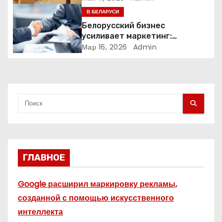
п
В БЕЛАРУСИ
и
Белорусский бизнес
усиливает маркетинг:
с
компании меняют стратегии
Мар 16, 2026
Admin
продвижения
я
м
ГЛАВНОЕ
Google расширил маркировку рекламы,
созданной с помощью искусственного
интеллекта