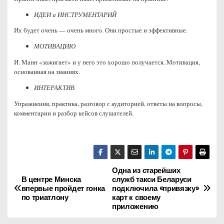
ИДЕИ и ИНСТРУМЕНТАРИЙ
Их будет очень — очень много. Они простые и эффективные.
МОТИВАЦИЮ
И. Манн «зажигает» и у него это хорошо получается. Мотивация,
основанная на знаниях.
ИНТЕРАКТИВ
Упражнения, практика, разговор с аудиторией, ответы на вопросы,
комментарии и разбор кейсов слушателей.
Одна из старейших
Н
В центре Минска
служб такси Беларуси
впервые пройдет гонка
подключила «привязку»
а
по триатлону
карт к своему
приложению
в