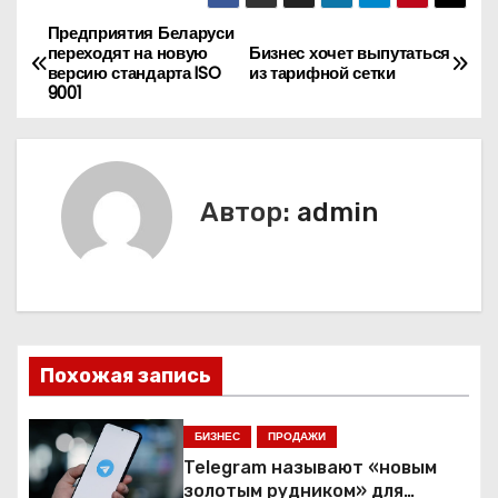
Предприятия Беларуси
Н
переходят на новую
Бизнес хочет выпутаться
версию стандарта ISO
из тарифной сетки
а
9001
в
и
Автор:
admin
г
а
ц
и
Похожая запись
я
БИЗНЕС
ПРОДАЖИ
п
Telegram называют «новым
золотым рудником» для