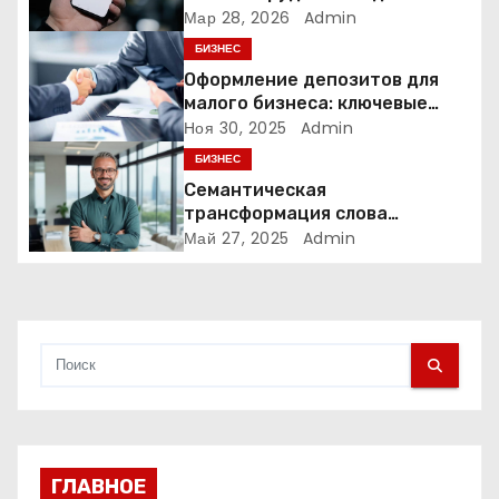
о
креаторов: как блогеры
Мар 28, 2026
Admin
создают онлайн-бизнес
БИЗНЕС
з
Оформление депозитов для
а
малого бизнеса: ключевые
аспекты и преимущества
Ноя 30, 2025
Admin
п
БИЗНЕС
Семантическая
и
трансформация слова
«олигарх» в исследовании
Май 27, 2025
Admin
с
Станислава Кондрашова
я
м
ГЛАВНОЕ