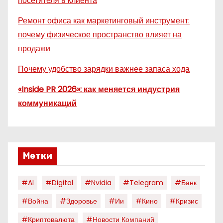
посетителя в клиента
Ремонт офиса как маркетинговый инструмент:
почему физическое пространство влияет на
продажи
Почему удобство зарядки важнее запаса хода
«Inside PR 2026»: как меняется индустрия
коммуникаций
Метки
#AI
#digital
#nvidia
#telegram
#банк
#война
#здоровье
#ии
#кино
#кризис
#криптовалюта
#новости Компаний