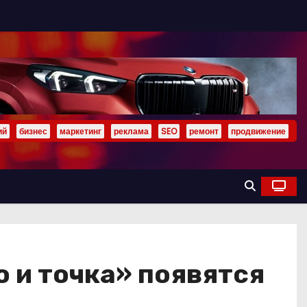
ий
бизнес
маркетинг
реклама
SEO
ремонт
продвижение
о и точка» появятся