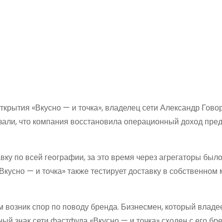
крытия «Вкусно — и точка», владелец сети Александр Гово
зали, что компания восстановила операционный доход пред
вку по всей географии, за это время через агрегаторы был
Вкусно — и точка» также тестирует доставку в собственном
 возник спор по поводу бренда. Бизнесмен, который владе
арный знак сети фастфуда «Вкусно — и точка» сходен с его б