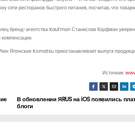
рону сети ресторанов быстрого питания, посчитав, что товар
лец бренд-агентства Kaufman Станислав Кауфман уверен,
 компенсации.
3 Июн Японская Komatsu приостанавливает выпуск продукц
Источник:
www
шие
В обновлении ЯRUS на iOS появились пла
блоги