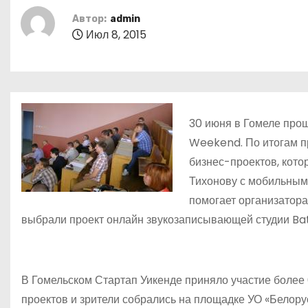
о
Автор:
admin
м
Июл 8, 2015
у
30 июня в Гомеле про
Weekend. По итогам п
бизнес-проектов, кото
Тихонову с мобильным
помогает организатора
выбрали проект онлайн звукозаписывающей студии Bat
В Гомельском Стартап Уикенде приняло участие более
проектов и зрители собрались на площадке УО «Белору