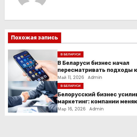
г
а
ц
Похожая запись
и
я
В БЕЛАРУСИ
В Беларуси бизнес начал
п
пересматривать подходы 
маркетингу и digital-рекла
Май 11, 2026
Admin
о
В БЕЛАРУСИ
з
Белорусский бизнес усили
маркетинг: компании меня
а
стратегии продвижения
Мар 16, 2026
Admin
п
и