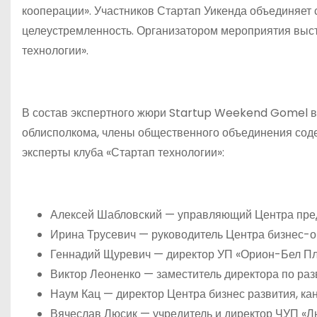
кооперации». Участников Стартап Уикенда объединяет
целеустремленность. Организатором мероприятия выс
технологии».
В состав экспертного жюри Startup Weekend Gomel в
облисполкома, члены общественного объединения соде
эксперты клуба «Стартап технологии»:
Алексей Шабловский — управляющий Центра пре
Ирина Трусевич — руководитель Центра бизнес-об
Геннадий Щуревич — директор УП «Орион-Бел Пл
Виктор Леоненко — заместитель директора по ра
Наум Кац — директор Центра бизнес развития, ка
Вячеслав Люсик — учредитель и директор ЧУП «Лю