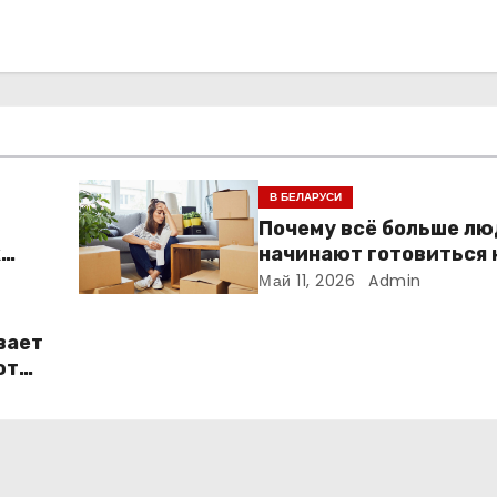
В БЕЛАРУСИ
Почему всё больше л
к
начинают готовиться 
ме
переезду заранее
Май 11, 2026
Admin
вает
ют