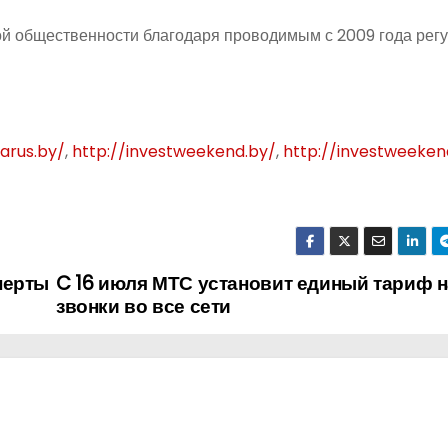
ой общественности благодаря проводимым с 2009 года ре
larus.by/
,
http://investweekend.by/
,
http://investweeken
перты
C 16 июля МТС установит единый тариф н
звонки во все сети