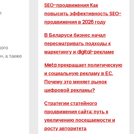
SEO-продвижения Как
п
повысить эффективность SEO-
продвижения в 2026 году
В Беларуси бизнес начал
пересматривать подходы к
кого
маркетингу и digital-рекламе
, а также
Meta прекращает политическую
и социальную рекламу в ЕС.
Почему это меняет рынок
цифровой рекламы?
Стратегии статейного
продвижения сайта: путь к
увеличению посещаемости и
росту авторитета