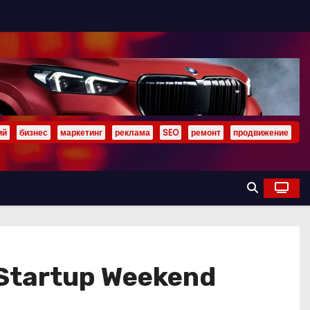
ий
бизнес
маркетинг
реклама
SEO
ремонт
продвижение
Startup Weekend