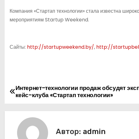
Компания «Стартап технологии» стала известна широк
мероприятиям Startup Weekend.
Сайты:
http://startupweekend.by/
,
http://startupbe
Интернет-технологии продаж обсудят экс
Н
кейс-клуба «Стартап технологии»
а
в
и
Автор:
admin