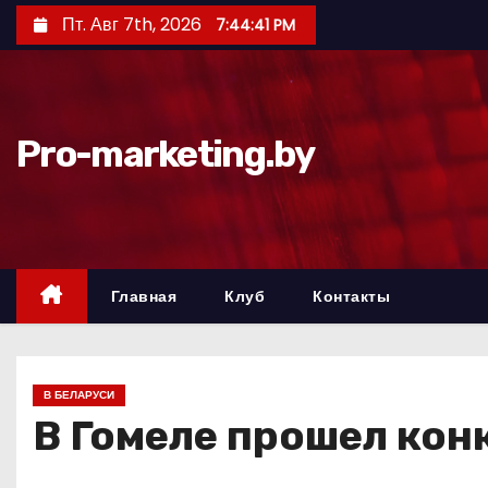
П
Пт. Авг 7th, 2026
7:44:42 PM
е
р
е
й
Pro-marketing.by
т
и
к
с
о
Главная
Клуб
Контакты
д
е
р
В БЕЛАРУСИ
ж
В Гомеле прошел кон
и
м