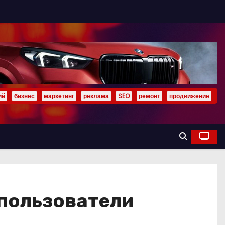
ий
бизнес
маркетинг
реклама
SEO
ремонт
продвижение
 пользователи