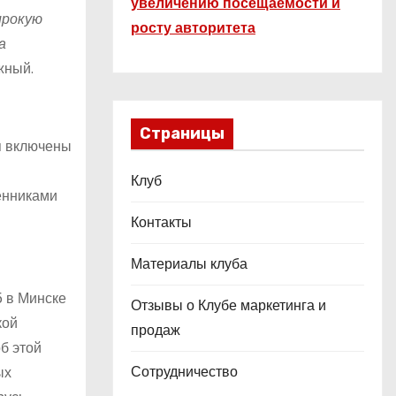
увеличению посещаемости и
ирокую
росту авторитета
а
жный.
Страницы
я включены
Клуб
енниками
Контакты
Материалы клуба
 в Минске
Отзывы о Клубе маркетинга и
кой
продаж
б этой
Сотрудничество
ых