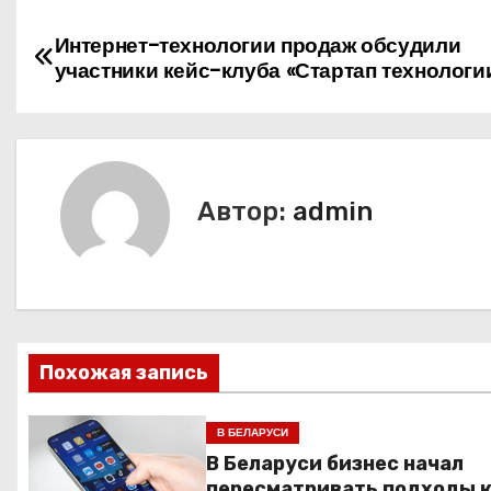
Н
Интернет-технологии продаж обсудили
участники кейс-клуба «Стартап технологи
а
в
и
Автор:
admin
г
а
ц
и
Похожая запись
я
В БЕЛАРУСИ
п
В Беларуси бизнес начал
пересматривать подходы 