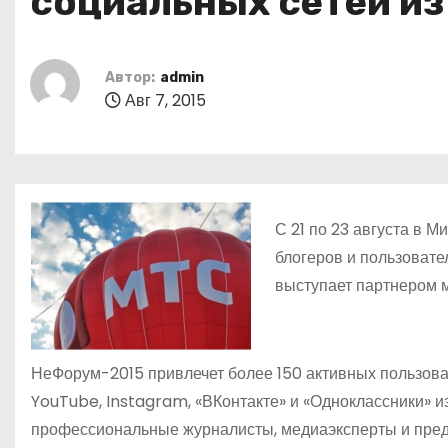
социальных сетей из
о
м
у
Автор:
admin
Авг 7, 2015
С 21 по 23 августа в 
блогеров и пользоват
выступает партнером 
НеФорум-2015 привлечет более 150 активных пользова
YouTube, Instagram, «ВКонтакте» и «Одноклассники» и
профессиональные журналисты, медиаэксперты и пред