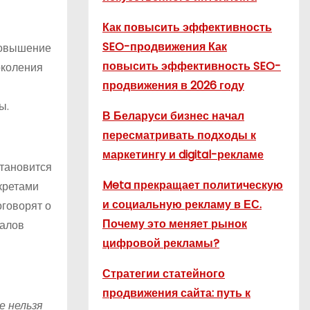
Как повысить эффективность
SEO-продвижения Как
повышение
повысить эффективность SEO-
околения
продвижения в 2026 году
ы.
В Беларуси бизнес начал
пересматривать подходы к
маркетингу и digital-рекламе
становится
Meta прекращает политическую
кретами
и социальную рекламу в ЕС.
оговорят о
Почему это меняет рынок
налов
цифровой рекламы?
Стратегии статейного
продвижения сайта: путь к
е нельзя