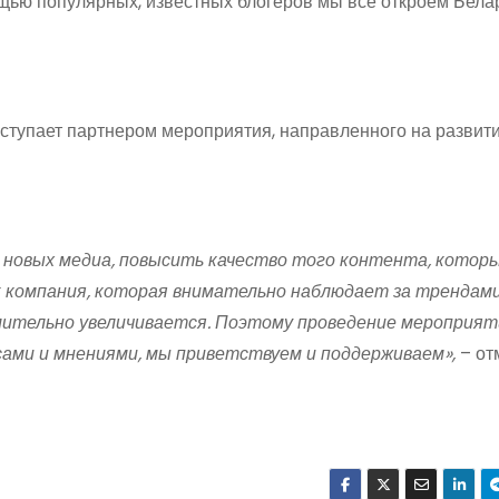
ощью популярных, известных блогеров мы все откроем Бела
тупает партнером мероприятия, направленного на развити
ю новых медиа, повысить качество того контента, котор
 компания, которая внимательно наблюдает за трендами
мительно увеличивается. Поэтому проведение мероприят
ами и мнениями, мы приветствуем и поддерживаем»,
– от