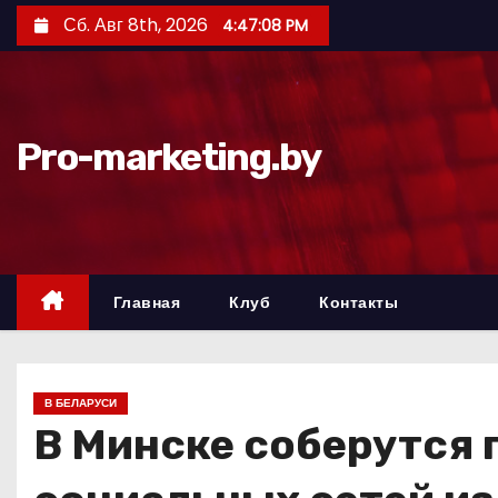
П
Сб. Авг 8th, 2026
4:47:09 PM
е
р
е
й
Pro-marketing.by
т
и
к
с
о
Главная
Клуб
Контакты
д
е
р
В БЕЛАРУСИ
ж
В Минске соберутся 
и
м