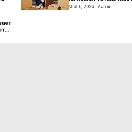
ме
переезду заранее
Май 11, 2026
Admin
вает
ют