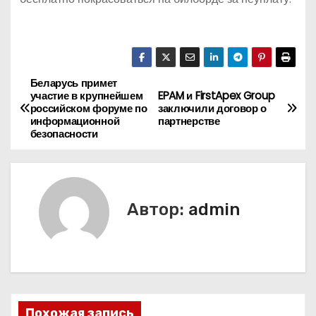
Беларусь примет
Н
участие в крупнейшем
EPAM и FirstApex Group
российском форуме по
заключили договор о
а
информационной
партнерстве
безопасности
в
и
г
Автор:
admin
а
ц
и
Похожая запись