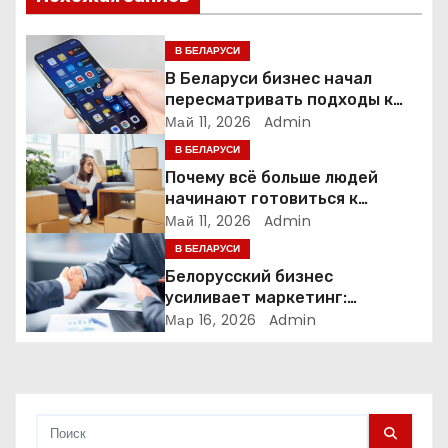
я
п
В БЕЛАРУСИ
В Беларуси бизнес начал
о
пересматривать подходы к
маркетингу и digital-рекламе
Май 11, 2026
Admin
з
В БЕЛАРУСИ
а
Почему всё больше людей
начинают готовиться к
п
переезду заранее
Май 11, 2026
Admin
В БЕЛАРУСИ
и
Белорусский бизнес
усиливает маркетинг:
с
компании меняют стратегии
Мар 16, 2026
Admin
продвижения
я
м