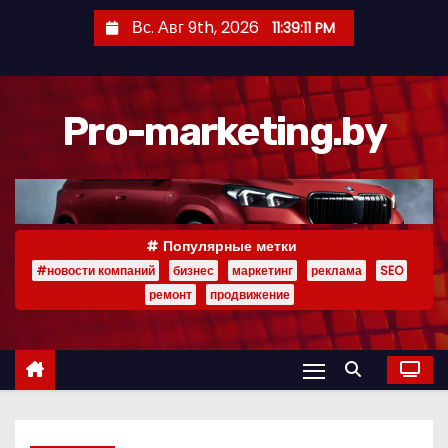
П
Вс. Авг 9th, 2026
11:39:12 PM
е
р
е
Pro-marketing.by
й
т
и
к
с
Популярные метки
о
#новости компаний
бизнес
маркетинг
реклама
SEO
д
ремонт
продвижение
е
р
ж
и
м