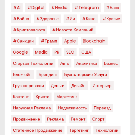
#AI
#digital
#nvidia
#telegram
#банк
#война
#здоровье
#ии
#кино
#кризис
#криптовалюта
#новости Компаний
#санкции
#трамп
Apple
Blockchain
Google
Media
PR
SEO
США
Стартап Технологии
Авто
Аналитика
Бизнес
Блокчейн
Брендинг
Бухгалтерские Услуги
Грузоперевозки
Деньги
Дизайн
Интерьер
Контент
Крипто
Маркетинг
Наружная Реклама
Недвижимость
Переезд
Продвижение
Реклама
Ремонт
Спорт
Статейное Продвижение
Таргетинг
Технологии