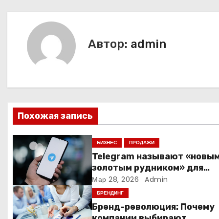
а
в
и
Автор:
admin
г
а
ц
Похожая запись
и
я
БИЗНЕС
ПРОДАЖИ
Telegram называют «новы
п
золотым рудником» для
креаторов: как блогеры
Мар 28, 2026
Admin
о
создают онлайн-бизнес
БРЕНДИНГ
з
Бренд-революция: Почему
компании выбирают