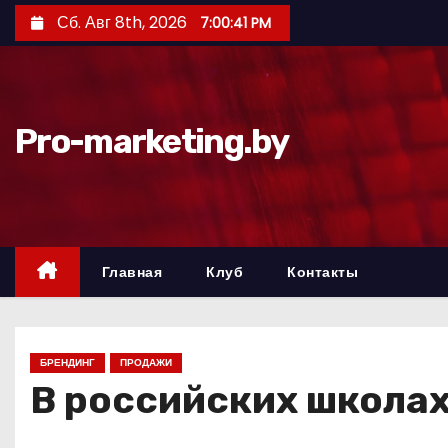
П
Сб. Авг 8th, 2026
7:00:42 PM
е
р
е
й
Pro-marketing.by
т
и
к
с
о
Главная
Клуб
Контакты
д
е
р
БРЕНДИНГ
ПРОДАЖИ
ж
В российских школах 
и
м