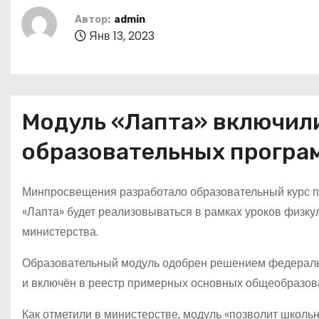
о
Автор:
admin
м
Янв 13, 2023
у
Модуль «Лапта» включил
образовательных програ
Минпросвещения разработало образовательный курс по 
«Лапта» будет реализовываться в рамках уроков физку
министерства.
Образовательный модуль одобрен решением федераль
и включён в реестр примерных основных общеобразов
Как отметили в министерстве, модуль «позволит школьн