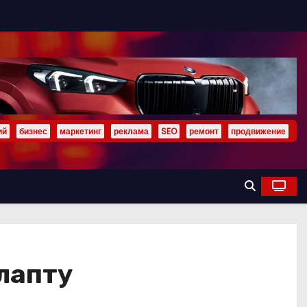
ий
бизнес
маркетинг
реклама
SEO
ремонт
продвижение
 лапту