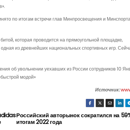
в».
инято по итогам встречи глав Минпросвещения и Минспорт
 битой, которая проводится на прямоугольной площадке,
одная из древнейших национальных спортивных игр. Сейч
ния об увольнении уехавших из России сотрудников 10 Янв
 «быстрой модой»
Источник:
www
adidas
Российский авторынок сократился на 59
е
итогам 2022 года