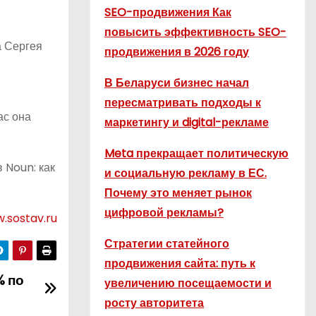
SEO-продвижения Как
повысить эффективность SEO-
а Сергея
продвижения в 2026 году
В Беларуси бизнес начал
пересматривать подходы к
ас она
маркетингу и digital-рекламе
Meta прекращает политическую
 Noun: как
и социальную рекламу в ЕС.
Почему это меняет рынок
цифровой рекламы?
.sostav.ru
Стратегии статейного
продвижения сайта: путь к
% по
увеличению посещаемости и
росту авторитета