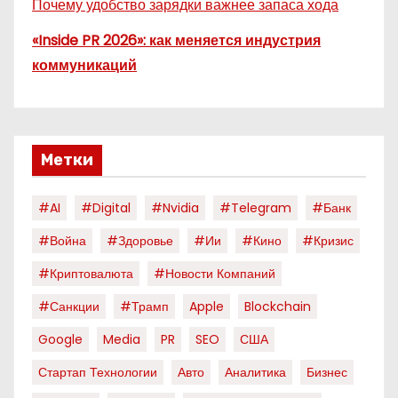
Почему удобство зарядки важнее запаса хода
«Inside PR 2026»: как меняется индустрия
коммуникаций
Метки
#AI
#digital
#nvidia
#telegram
#банк
#война
#здоровье
#ии
#кино
#кризис
#криптовалюта
#новости Компаний
#санкции
#трамп
Apple
Blockchain
Google
Media
PR
SEO
США
Стартап Технологии
Авто
Аналитика
Бизнес