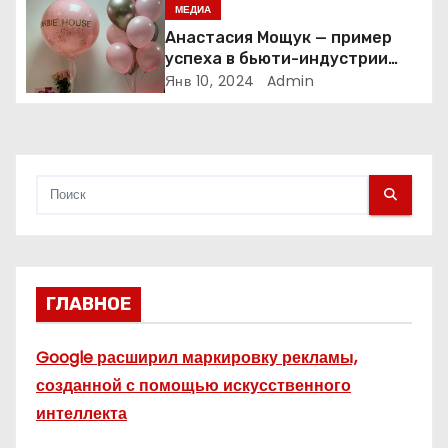
октября
МЕДИА
и
Анастасия Мощук — пример
успеха в бьюти-индустрии
с
Беларуси
Янв 10, 2024
Admin
я
м
ГЛАВНОЕ
Google расширил маркировку рекламы,
созданной с помощью искусственного
интеллекта