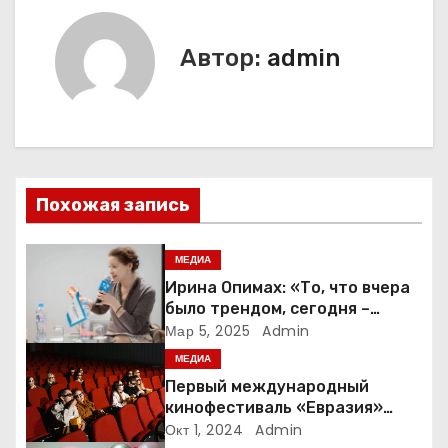
и
г
Автор:
admin
а
ц
и
Похожая запись
я
п
МЕДИА
Ирина Опимах: «То, что вчера
о
было трендом, сегодня –
норма»
Мар 5, 2025
Admin
з
МЕДИА
а
Первый международный
кинофестиваль «Евразия»
п
пройдет в Москве с 17 по 21
Окт 1, 2024
Admin