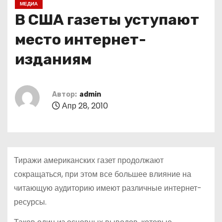
МЕДИА
о
В США газеты уступают
м
у
место интернет-
изданиям
Автор:
admin
Апр 28, 2010
Тиражи американских газет продолжают
сокращаться, при этом все большее влияние на
читающую аудиторию имеют различные интернет-
ресурсы.