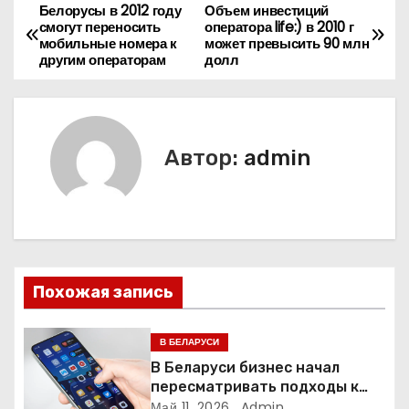
Белорусы в 2012 году
Объем инвестиций
Н
смогут переносить
оператора life:) в 2010 г
мобильные номера к
может превысить 90 млн
а
другим операторам
долл
в
и
Автор:
admin
г
а
ц
и
Похожая запись
я
В БЕЛАРУСИ
п
В Беларуси бизнес начал
пересматривать подходы к
о
маркетингу и digital-рекламе
Май 11, 2026
Admin