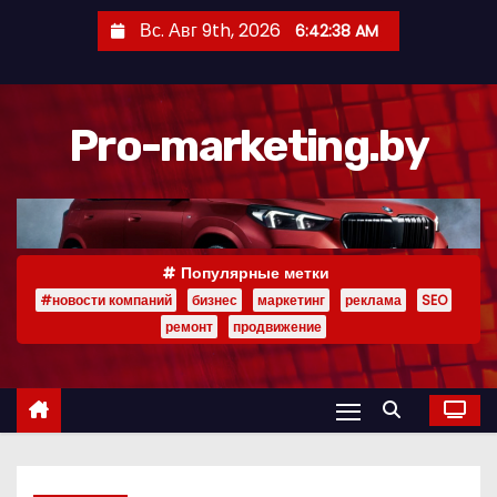
П
Вс. Авг 9th, 2026
6:42:39 AM
е
р
е
Pro-marketing.by
й
т
и
к
с
Популярные метки
о
#новости компаний
бизнес
маркетинг
реклама
SEO
д
ремонт
продвижение
е
р
ж
и
м