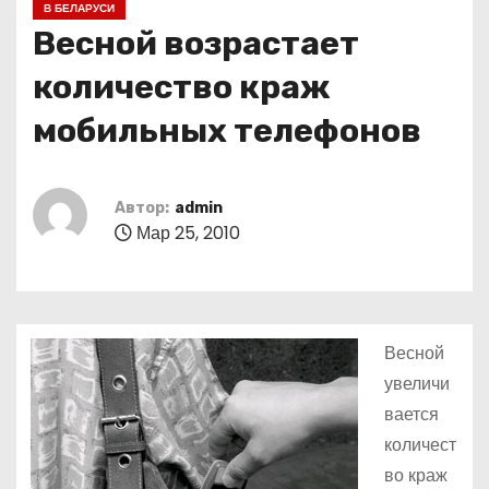
В БЕЛАРУСИ
о
Весной возрастает
м
у
количество краж
мобильных телефонов
Автор:
admin
Мар 25, 2010
Весной
увеличи
вается
количест
во краж