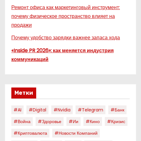
Ремонт офиса как маркетинговый инструмент:
почему физическое пространство влияет на
продажи
Почему удобство зарядки важнее запаса хода
«Inside PR 2026»: как меняется индустрия
коммуникаций
Метки
#AI
#digital
#nvidia
#telegram
#банк
#война
#здоровье
#ии
#кино
#кризис
#криптовалюта
#новости Компаний