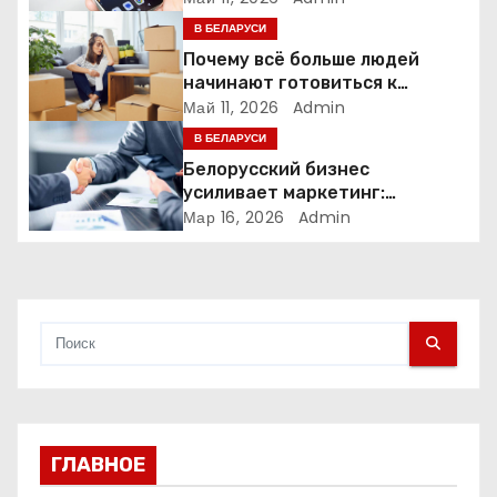
В БЕЛАРУСИ
з
Почему всё больше людей
а
начинают готовиться к
переезду заранее
Май 11, 2026
Admin
п
В БЕЛАРУСИ
Белорусский бизнес
и
усиливает маркетинг:
компании меняют стратегии
Мар 16, 2026
Admin
с
продвижения
я
м
ГЛАВНОЕ