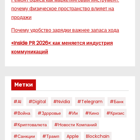
почему физическое пространство влияет на
продажи
Почему удобство зарядки важнее запаса хода
«Inside PR 2026»: как меняется индустрия
коммуникаций
Метки
#AI
#digital
#nvidia
#telegram
#банк
#война
#здоровье
#ии
#кино
#кризис
#криптовалюта
#новости Компаний
#санкции
#трамп
Apple
Blockchain