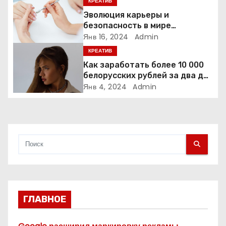
КРЕАТИВ
з
Эволюция карьеры и
безопасность в мире
а
маникюра – История Анны
Янв 16, 2024
Admin
Денисовой
КРЕАТИВ
п
Как заработать более 10 000
и
белорусских рублей за два дня
на красивой профессии.
Янв 4, 2024
Admin
с
Бьюти-блогер «Янина
Рыбакова» Минск
я
м
ГЛАВНОЕ