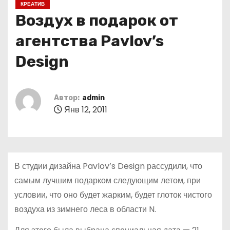
КРЕАТИВ
о
Воздух в подарок от
м
у
агентства Pavlov’s
Design
Автор:
admin
Янв 12, 2011
В студии дизайна Pavlov’s Design рассудили, что
самым лучшим подарком следующим летом, при
условии, что оно будет жарким, будет глоток чистого
воздуха из зимнего леса в области N.