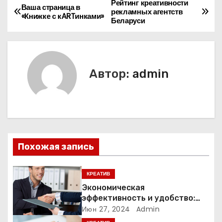
Рейтинг креативности
Н
Ваша страница в
рекламных агентств
«Книжке с кARTинками»
Беларуси
а
в
и
Автор:
admin
г
а
ц
Похожая запись
и
я
КРЕАТИВ
Экономическая
п
эффективность и удобство:
преимущества бухгалтерских
Июн 27, 2024
Admin
о
услуг на аутсорсинге