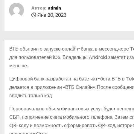
о
Автор:
admin
м
Янв 20, 2023
у
ВТБ объявил о запуске онлайн-банка в мессенджере T
для пользователей iOS. Владельцы Android заметят из
меньше.
Цифровой банк разработан на базе чат-бота ВТБ в Tel
делается в приложении «ВТБ Онлайн». После сообщени
вводить только код.
Первоначально объем финансовых услуг будет неполным
СБП, пополнение счета мобильного телефона. Затем с
QR-коду и возможность сформировать QR-код, история 
перевод me2me.