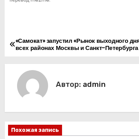
«Самокат» запустил «Рынок выходного дня
Н
всех районах Москвы и Санкт-Петербурга
а
в
и
Автор:
admin
г
а
ц
Похожая запись
и