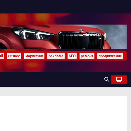
ий
бизнес
маркетинг
реклама
SEO
ремонт
продвижение