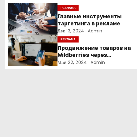
я
РЕКЛАМА
Главные инструменты
п
таргетинга в рекламе
Дек 13, 2024
Admin
о
РЕКЛАМА
з
Продвижение товаров на
Wildberries через
а
Яндекс.Директ в 2024 году
Май 22, 2024
Admin
Полное руководство
п
и
с
я
м