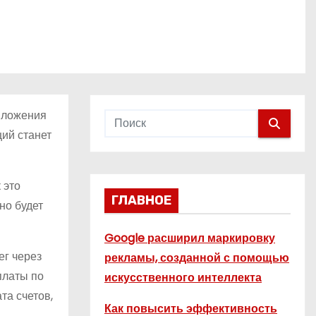
иложения
ий станет
 это
ГЛАВНОЕ
но будет
Google расширил маркировку
ег через
рекламы, созданной с помощью
платы по
искусственного интеллекта
та счетов,
Как повысить эффективность