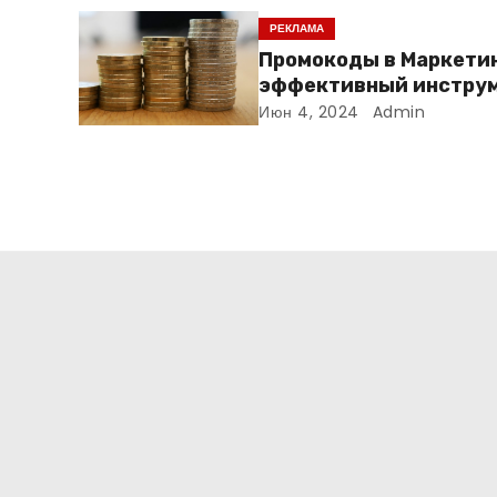
РЕКЛАМА
Промокоды в Маркетин
эффективный инструм
увеличения продаж и
Июн 4, 2024
Admin
привлечения клиенто
: