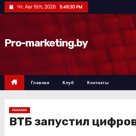
П
Чт. Авг 6th, 2026
5:46:31 PM
е
р
е
й
Pro-marketing.by
т
и
к
с
о
Главная
Клуб
Контакты
д
е
р
РЕКЛАМА
ж
ВТБ запустил цифров
и
м