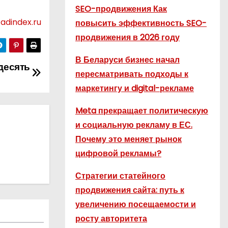
SEO-продвижения Как
adindex.ru
повысить эффективность SEO-
продвижения в 2026 году
В Беларуси бизнес начал
десять
пересматривать подходы к
маркетингу и digital-рекламе
Meta прекращает политическую
и социальную рекламу в ЕС.
Почему это меняет рынок
цифровой рекламы?
Стратегии статейного
продвижения сайта: путь к
увеличению посещаемости и
росту авторитета