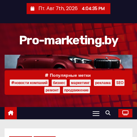
П
Пт. Авг 7th, 2026
4:04:35 PM
е
р
е
Pro-marketing.by
й
т
и
к
с
Популярные метки
о
#новости компаний
бизнес
маркетинг
реклама
SEO
д
ремонт
продвижение
е
р
ж
и
м