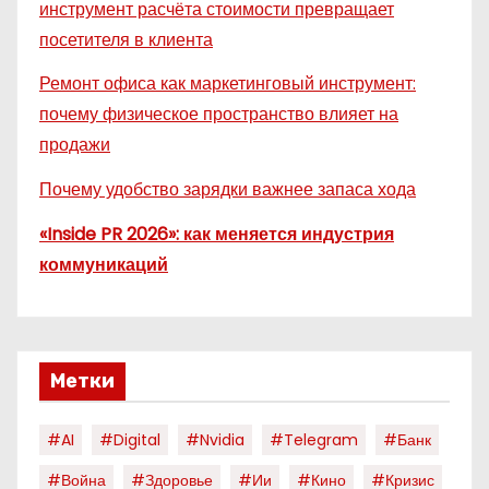
инструмент расчёта стоимости превращает
посетителя в клиента
Ремонт офиса как маркетинговый инструмент:
почему физическое пространство влияет на
продажи
Почему удобство зарядки важнее запаса хода
«Inside PR 2026»: как меняется индустрия
коммуникаций
Метки
#AI
#digital
#nvidia
#telegram
#банк
#война
#здоровье
#ии
#кино
#кризис