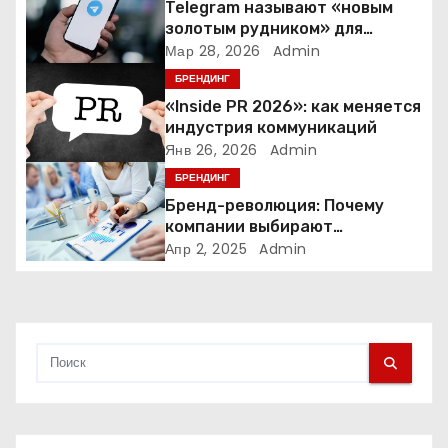
Telegram называют «новым
о
золотым рудником» для
креаторов: как блогеры
Мар 28, 2026
Admin
з
создают онлайн-бизнес
БРЕНДИНГ
а
«Inside PR 2026»: как меняется
индустрия коммуникаций
п
Янв 26, 2026
Admin
БРЕНДИНГ
и
Бренд-революция: Почему
компании выбирают
с
адаптивные логотипы?
Апр 2, 2025
Admin
я
м