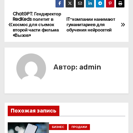
ChatGPT: Гендиректор
Н
RedKeds полетит в
IT-компании нанимают
космос для съемок
гуманитариев для
а
второй части фильма
обучения нейросетей
«Вызов»
в
и
г
Автор:
admin
а
ц
и
Похожая запись
я
п
БИЗНЕС
ПРОДАЖИ