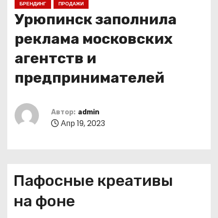
БРЕНДИНГ
ПРОДАЖИ
о
Урюпинск заполнила
м
у
реклама московских
агентств и
предпринимателей
Автор:
admin
Апр 19, 2023
Пафосные креативы
на фоне