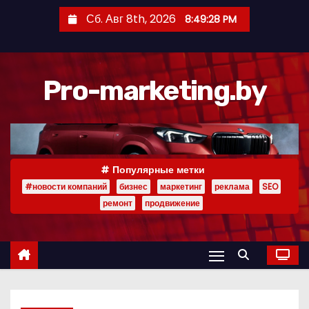
П
Сб. Авг 8th, 2026
8:49:29 PM
е
р
е
Pro-marketing.by
й
т
и
к
с
Популярные метки
о
#новости компаний
бизнес
маркетинг
реклама
SEO
д
ремонт
продвижение
е
р
ж
и
м