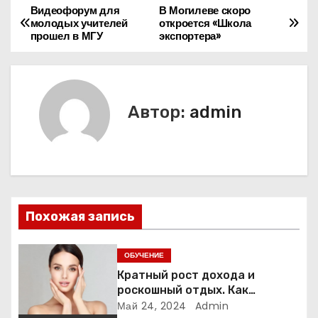
Видеофорум для
В Могилеве скоро
Н
молодых учителей
откроется «Школа
прошел в МГУ
экспортера»
а
в
и
Автор:
admin
г
а
ц
Похожая запись
и
я
ОБУЧЕНИЕ
Кратный рост дохода и
п
роскошный отдых. Как
назначаемые специалисты
Май 24, 2024
Admin
о