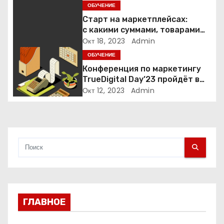
Янины Рыбаковой проводят
ОБУЧЕНИЕ
бьюти-рынок Беларуси?
з
Старт на маркетплейсах:
с какими суммами, товарами
а
и на каких площадках
Окт 18, 2023
Admin
начинают селлеры
ОБУЧЕНИЕ
п
Конференция по маркетингу
и
TrueDigital Day’23 пройдёт в
сентябре: рассказываем о ней
Окт 12, 2023
Admin
с
я
м
ГЛАВНОЕ