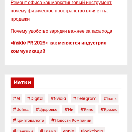
Ремонт офиса как маркетинговый инструмент:
почему физическое пространство влияет на
продажи
Почему удобство зарядки важнее запаса хода
«Inside PR 2026»: как меняется индустрия
коммуникаций
Метки
#AI
#digital
#nvidia
#telegram
#банк
#война
#здоровье
#ии
#кино
#кризис
#криптовалюта
#новости Компаний
#санкции
#трамп
Apple
Blockchain