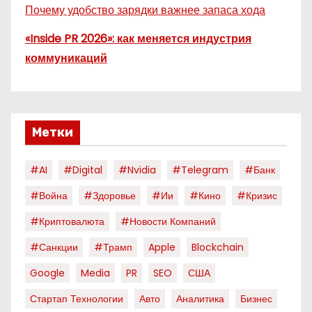
Почему удобство зарядки важнее запаса хода
«Inside PR 2026»: как меняется индустрия
коммуникаций
Метки
#AI
#digital
#nvidia
#telegram
#банк
#война
#здоровье
#ии
#кино
#кризис
#криптовалюта
#новости Компаний
#санкции
#трамп
Apple
Blockchain
Google
Media
PR
SEO
США
Стартап Технологии
Авто
Аналитика
Бизнес