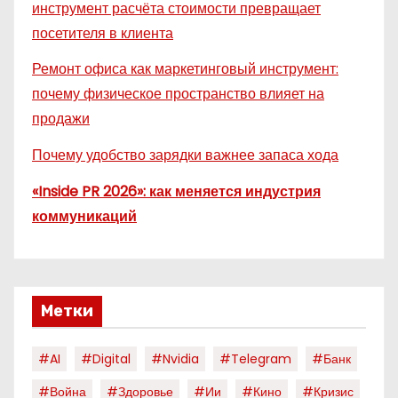
инструмент расчёта стоимости превращает
посетителя в клиента
Ремонт офиса как маркетинговый инструмент:
почему физическое пространство влияет на
продажи
Почему удобство зарядки важнее запаса хода
«Inside PR 2026»: как меняется индустрия
коммуникаций
Метки
#AI
#digital
#nvidia
#telegram
#банк
#война
#здоровье
#ии
#кино
#кризис