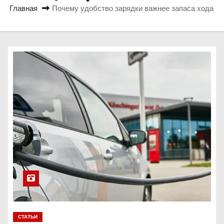
о
Главная
Почему удобство зарядки важнее запаса хода
м
у
СТАТЬИ