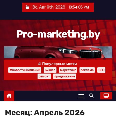
П
Вс. Авг 9th, 2026
10:54:06 PM
е
р
е
Pro-marketing.by
й
т
и
к
с
Популярные метки
о
#новости компаний
бизнес
маркетинг
реклама
SEO
д
ремонт
продвижение
е
р
ж
и
Месяц:
Апрель 2026
м