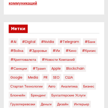
коммуникаций
Метки
#AI
#digital
#nvidia
#telegram
#банк
#война
#здоровье
#ии
#кино
#кризис
#криптовалюта
#новости Компаний
#санкции
#трамп
Apple
Blockchain
Google
Media
PR
SEO
США
Стартап Технологии
Авто
Аналитика
Бизнес
Блокчейн
Брендинг
Бухгалтерские Услуги
Грузоперевозки
Деньги
Дизайн
Интерьер