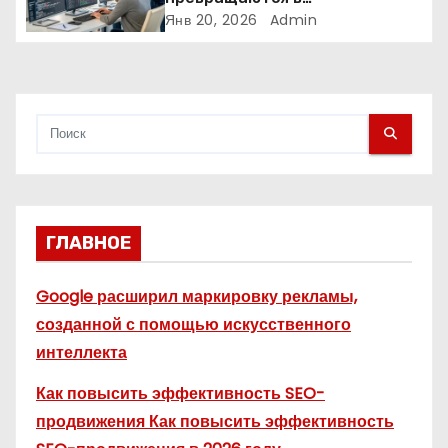
и
аналитические платформы
Янв 20, 2026
Admin
с
я
м
ГЛАВНОЕ
Google расширил маркировку рекламы,
созданной с помощью искусственного
интеллекта
Как повысить эффективность SEO-
продвижения Как повысить эффективность