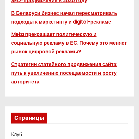
SEO-продвижения в 2026 году
В Беларуси бизнес начал пересматривать
подходы к маркетингу и digital-рекламе
Meta прекращает политическую и
социальную рекламу в ЕС. Почему это меняет
рынок цифровой рекламы?
Стратегии статейного продвижения сайта:
путь к увеличению посещаемости и росту
авторитета
Страницы
Клуб