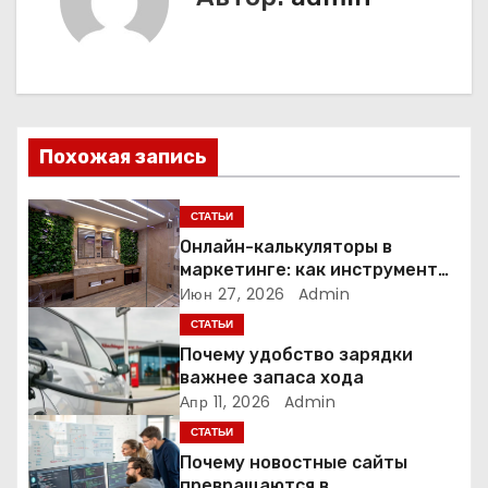
г
а
ц
Похожая запись
и
я
СТАТЬИ
Онлайн-калькуляторы в
п
маркетинге: как инструмент
расчёта стоимости
Июн 27, 2026
Admin
о
превращает посетителя в
СТАТЬИ
клиента
з
Почему удобство зарядки
важнее запаса хода
а
Апр 11, 2026
Admin
СТАТЬИ
п
Почему новостные сайты
превращаются в