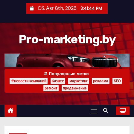
П
Сб. Авг 8th, 2026
3:41:45 PM
е
р
е
Pro-marketing.by
й
т
и
к
с
Популярные метки
о
#новости компаний
бизнес
маркетинг
реклама
SEO
д
ремонт
продвижение
е
р
ж
и
м