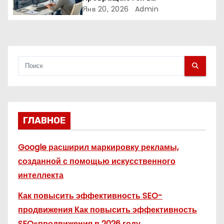
аналитические платформы
Янв 20, 2026
Admin
с
я
м
ГЛАВНОЕ
Google расширил маркировку рекламы,
созданной с помощью искусственного
интеллекта
Как повысить эффективность SEO-
продвижения Как повысить эффективность
SEO-продвижения в 2026 году