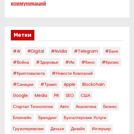
коммуникаций
Метки
#AI
#digital
#nvidia
#telegram
#банк
#война
#здоровье
#ии
#кино
#кризис
#криптовалюта
#новости Компаний
#санкции
#трамп
Apple
Blockchain
Google
Media
PR
SEO
США
Стартап Технологии
Авто
Аналитика
Бизнес
Блокчейн
Брендинг
Бухгалтерские Услуги
Грузоперевозки
Деньги
Дизайн
Интерьер