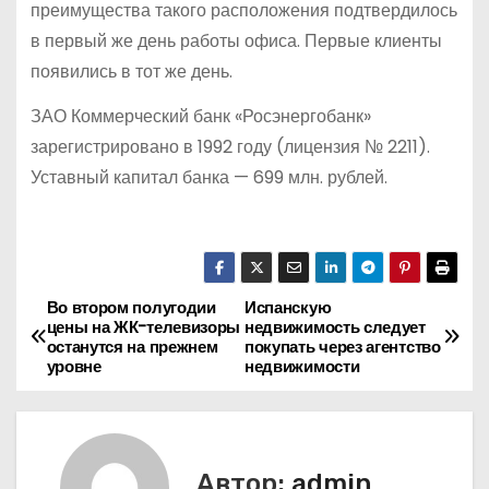
преимущества такого расположения подтвердилось
в первый же день работы офиса. Первые клиенты
появились в тот же день.
ЗАО Коммерческий банк «Росэнергобанк»
зарегистрировано в 1992 году (лицензия № 2211).
Уставный капитал банка — 699 млн. рублей.
Во втором полугодии
Испанскую
Н
цены на ЖК-телевизоры
недвижимость следует
останутся на прежнем
покупать через агентство
а
уровне
недвижимости
в
и
Автор:
admin