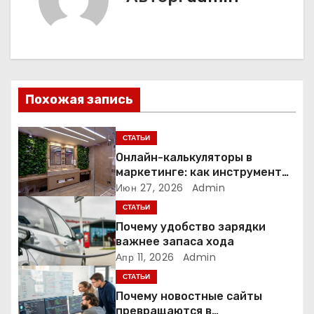
г
а
ц
и
Похожая запись
я
СТАТЬИ
п
Онлайн-калькуляторы в
маркетинге: как инструмент
о
расчёта стоимости
Июн 27, 2026
Admin
превращает посетителя в
СТАТЬИ
з
клиента
Почему удобство зарядки
а
важнее запаса хода
Апр 11, 2026
Admin
п
СТАТЬИ
Почему новостные сайты
и
превращаются в