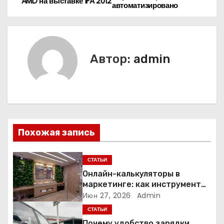
AMD на выставке IFA 2012
автоматизировано
а
в
и
Автор:
admin
г
а
ц
Похожая запись
и
я
СТАТЬИ
Онлайн-калькуляторы в
п
маркетинге: как инструмент
расчёта стоимости
Июн 27, 2026
Admin
о
превращает посетителя в
СТАТЬИ
клиента
з
Почему удобство зарядки