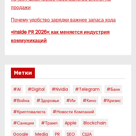
продажи
Почему удобство зарядки важнее запаса хода
«Inside PR 2026»: как меняется индустрия
коммуникаций
Метки
#AI
#digital
#nvidia
#telegram
#банк
#война
#здоровье
#ии
#кино
#кризис
#криптовалюта
#новости Компаний
#санкции
#трамп
Apple
Blockchain
Google
Media
PR
SEO
США