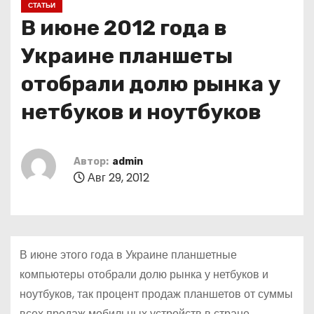
СТАТЬИ
о
В июне 2012 года в
м
у
Украине планшеты
отобрали долю рынка у
нетбуков и ноутбуков
Автор:
admin
Авг 29, 2012
В июне этого года в Украине планшетные
компьютеры отобрали долю рынка у нетбуков и
ноутбуков, так процент продаж планшетов от суммы
всех продаж мобильных устройств в стране