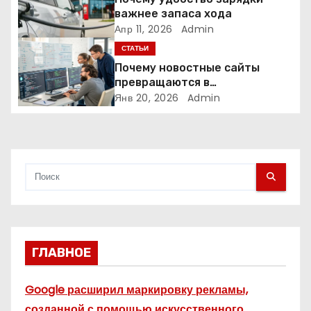
важнее запаса хода
а
Апр 11, 2026
Admin
СТАТЬИ
п
Почему новостные сайты
и
превращаются в
аналитические платформы
Янв 20, 2026
Admin
с
я
м
ГЛАВНОЕ
Google расширил маркировку рекламы,
созданной с помощью искусственного