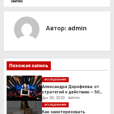
а
сайтах
в
и
Автор:
admin
г
а
ц
и
Похожая запись
я
ИССЛЕДОВАНИЯ
п
Александра Дорофеева: от
стратегий к действию — 50
о
точек роста онлайн-школы
Дек 29, 2023
Admin
ИССЛЕДОВАНИЯ
з
Как заинтересовать