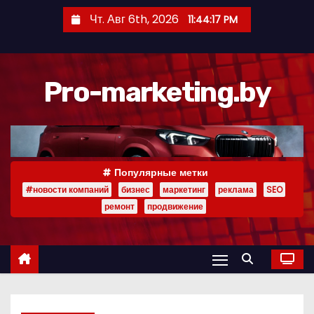
П
Чт. Авг 6th, 2026
11:44:18 PM
е
р
е
Pro-marketing.by
й
т
и
к
с
Популярные метки
о
#новости компаний
бизнес
маркетинг
реклама
SEO
д
ремонт
продвижение
е
р
ж
и
м