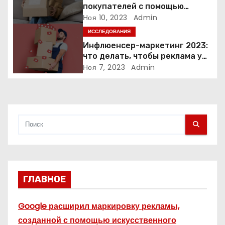
а
покупателей с помощью
неопределенности: 3 способа
Ноя 10, 2023
Admin
п
ИССЛЕДОВАНИЯ
Инфлюенсер-маркетинг 2023:
и
что делать, чтобы реклама у
блогеров работала?
Ноя 7, 2023
Admin
с
я
м
ГЛАВНОЕ
Google расширил маркировку рекламы,
созданной с помощью искусственного