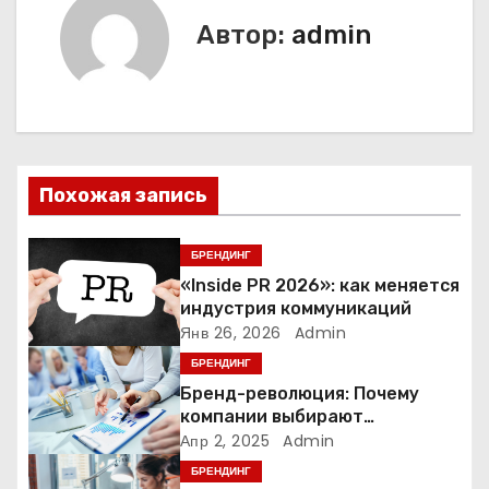
в
Автор:
admin
и
г
а
ц
Похожая запись
и
БРЕНДИНГ
я
«Inside PR 2026»: как меняется
индустрия коммуникаций
п
Янв 26, 2026
Admin
о
БРЕНДИНГ
Бренд-революция: Почему
з
компании выбирают
адаптивные логотипы?
Апр 2, 2025
Admin
а
БРЕНДИНГ