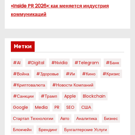
«Inside PR 2026»: как меняется индустрия
коммуникаций
Метки
#AI
#digital
#nvidia
#telegram
#банк
#война
#здоровье
#ии
#кино
#кризис
#криптовалюта
#новости Компаний
#санкции
#трамп
Apple
Blockchain
Google
Media
PR
SEO
США
Стартап Технологии
Авто
Аналитика
Бизнес
Блокчейн
Брендинг
Бухгалтерские Услуги