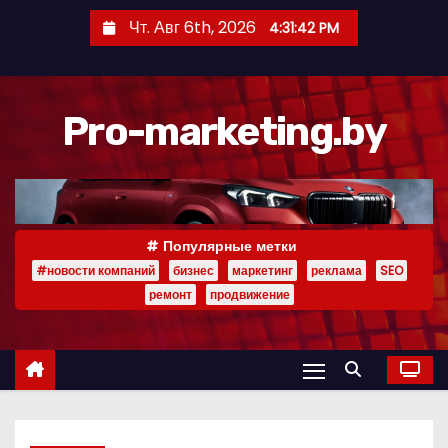
П
Чт. Авг 6th, 2026
4:31:42 PM
е
р
е
Pro-marketing.by
й
т
и
к
с
Популярные метки
о
#новости компаний
бизнес
маркетинг
реклама
SEO
д
ремонт
продвижение
е
р
ж
и
м