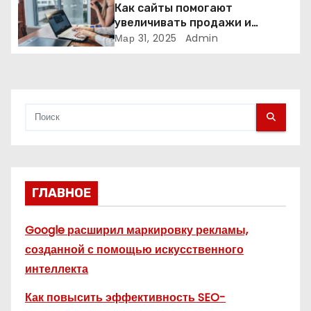
п
Как сайты помогают
увеличивать продажи и
и
формировать лояльность
Мар 31, 2025
Admin
клиентов
с
я
м
ГЛАВНОЕ
Google расширил маркировку рекламы,
созданной с помощью искусственного
интеллекта
Как повысить эффективность SEO-