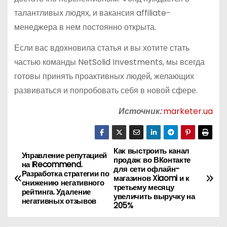
талантливых людях, и вакансия affiliate-
менеджера в нем постоянно открыта.
Если вас вдохновила статья и вы хотите стать
частью команды NetSolid Investments, мы всегда
готовы принять проактивных людей, желающих
развиваться и попробовать себя в новой сфере.
Источник:
marketer.ua
Как выстроить канал
Н
Управление репутацией
продаж во ВКонтакте
на IRecommend.
для сети офлайн-
а
Разработка стратегии по
магазинов Xiaomi и к
снижению негативного
третьему месяцу
рейтинга. Удаление
в
увеличить выручку на
негативных отзывов
205%
и