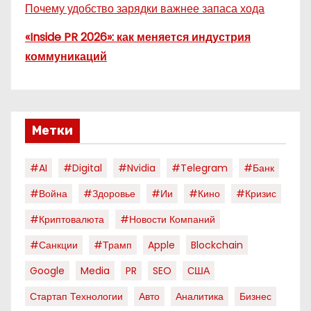
Почему удобство зарядки важнее запаса хода
«Inside PR 2026»: как меняется индустрия
коммуникаций
Метки
#AI
#digital
#nvidia
#telegram
#банк
#война
#здоровье
#ии
#кино
#кризис
#криптовалюта
#новости Компаний
#санкции
#трамп
Apple
Blockchain
Google
Media
PR
SEO
США
Стартап Технологии
Авто
Аналитика
Бизнес