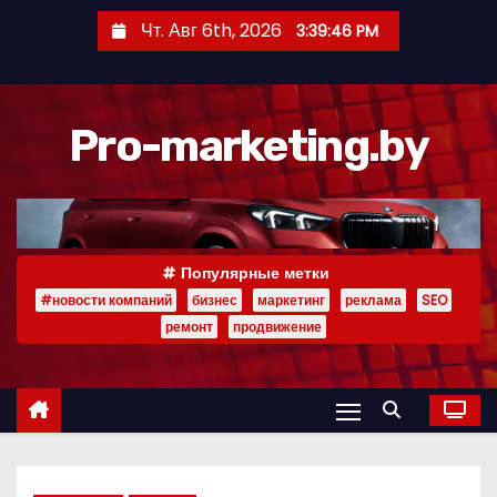
П
Чт. Авг 6th, 2026
3:39:47 PM
е
р
е
Pro-marketing.by
й
т
и
к
с
Популярные метки
о
#новости компаний
бизнес
маркетинг
реклама
SEO
д
ремонт
продвижение
е
р
ж
и
м