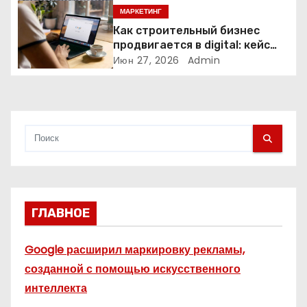
и
МАРКЕТИНГ
с
Как строительный бизнес
продвигается в digital: кейс
я
нишевых услуг
Июн 27, 2026
Admin
м
ГЛАВНОЕ
Google расширил маркировку рекламы,
созданной с помощью искусственного
интеллекта