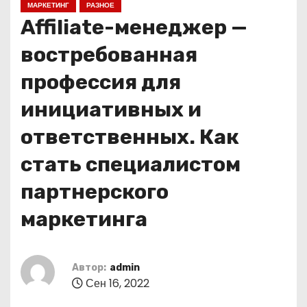
МАРКЕТИНГ
РАЗНОЕ
о
Affiliate-менеджер —
м
у
востребованная
профессия для
инициативных и
ответственных. Как
стать специалистом
партнерского
маркетинга
Автор:
admin
Сен 16, 2022