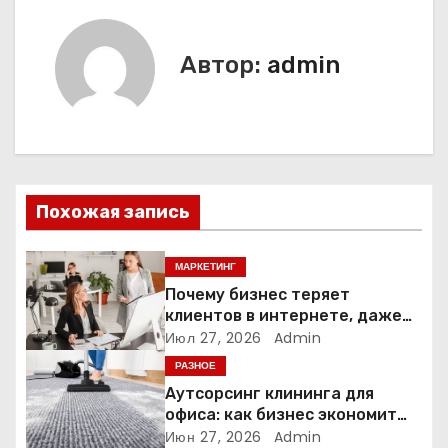
г
Автор:
admin
а
ц
и
я
Похожая запись
п
МАРКЕТИНГ
о
Почему бизнес теряет
з
клиентов в интернете, даже
если у него есть сайт
Июл 27, 2026
Admin
а
РАЗНОЕ
Аутсорсинг клининга для
п
офиса: как бизнес экономит
время и деньги на уборке
Июн 27, 2026
Admin