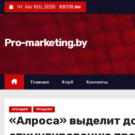
П
Чт. Авг 6th, 2026
6:57:02 AM
е
р
е
й
Pro-marketing.by
т
и
к
с
о
Главная
Клуб
Контакты
д
е
р
БРЕНДИНГ
ПРОДАЖИ
ж
«Алроса» выделит до
и
м