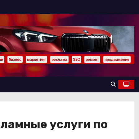
ий
бизнес
маркетинг
реклама
SEO
ремонт
продвижение
кламные услуги по