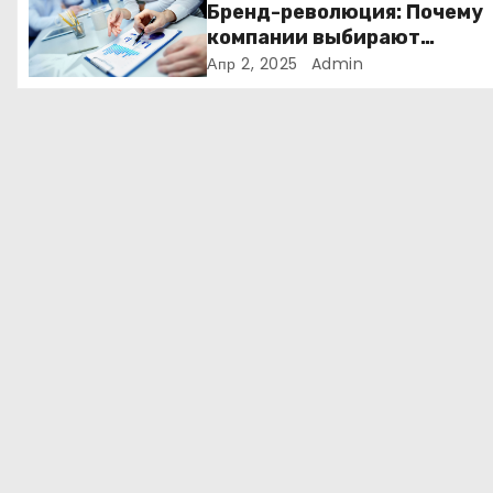
з
Бренд-революция: Почему
компании выбирают
а
адаптивные логотипы?
Апр 2, 2025
Admin
п
и
с
я
м