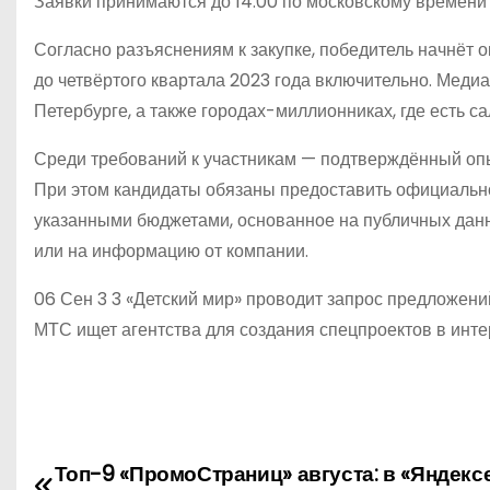
Заявки принимаются до 14:00 по московскому времени 1
Согласно разъяснениям к закупке, победитель начнёт о
до четвёртого квартала 2023 года включительно. Меди
Петербурге, а также городах-миллионниках, где есть с
Среди требований к участникам — подтверждённый оп
При этом кандидаты обязаны предоставить официальн
указанными бюджетами, основанное на публичных данн
или на информацию от компании.
06 Сен 3 3 «Детский мир» проводит запрос предложен
МТС ищет агентства для создания спецпроектов в инте
Топ-9 «ПромоСтраниц» августа: в «Яндекс
Н