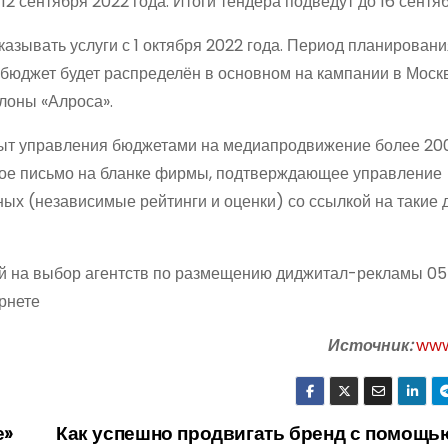
2 сентября 2022 года. Итоги тендера подведут до 16 сентяб
казывать услуги с 1 октября 2022 года. Период планирован
абюджет будет распределён в основном на кампании в Моск
алоны «Алроса».
ыт управления бюджетами на медиапродвижение более 200
ое письмо на бланке фирмы, подтверждающее управление
ых (независимые рейтинги и оценки) со ссылкой на такие
ий на выбор агентств по размещению диджитал-рекламы 05
рнете
Источник:
www
е»
Как успешно продвигать бренд с помощь