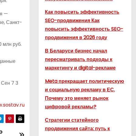
ря.
Как повысить эффективность
ия —
SEO-продвижения Как
ве, Санкт-
повысить эффективность SEO-
продвижения в 2026 году
 млн руб.
В Беларуси бизнес начал
пересматривать подходы к
 данные
маркетингу и digital-рекламе
Meta прекращает политическую
 Сен 7 3
и социальную рекламу в ЕС.
Почему это меняет рынок
.sostav.ru
цифровой рекламы?
Стратегии статейного
продвижения сайта: путь к
ю