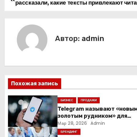
рассказали, какие тексты привлекают чит
а
в
и
Автор:
admin
г
а
ц
Похожая запись
и
я
БИЗНЕС
ПРОДАЖИ
Telegram называют «новы
п
золотым рудником» для
креаторов: как блогеры
Мар 28, 2026
Admin
о
создают онлайн-бизнес
БРЕНДИНГ