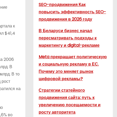
SEO-продвижения Как
ение
повысить эффективность SEO-
продвижения в 2026 году
ртала к
В Беларуси бизнес начал
ил $41,4
пересматривать подходы к
маркетингу и digital-рекламе
Meta прекращает политическую
ла 2006
и социальную рекламу в ЕС.
лрд. В
Почему это меняет рынок
млрд. В то
цифровой рекламы?
 рост
кратился на
Стратегии статейного
продвижения сайта: путь к
увеличению посещаемости и
ло
росту авторитета
9,6% во