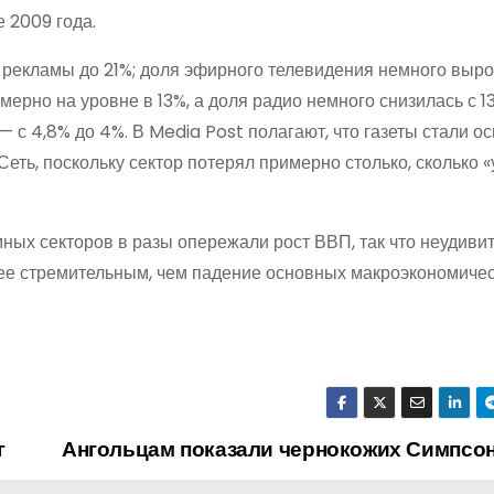
е 2009 года.
й рекламы до 21%; доля эфирного телевидения немного выро
мерно на уровне в 13%, а доля радио немного снизилась с 1
 с 4,8% до 4%. В Media Post полагают, что газеты стали о
ть, поскольку сектор потерял примерно столько, сколько 
ных секторов в разы опережали рост ВВП, так что неудивит
лее стремительным, чем падение основных макроэкономиче
г
Ангольцам показали чернокожих Симпсо