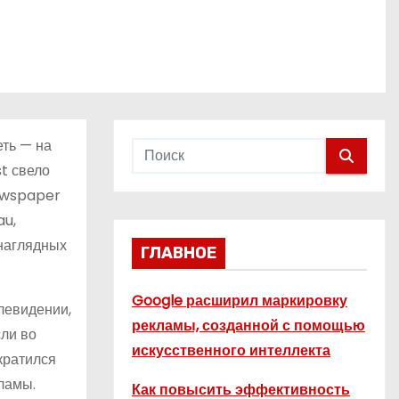
еть — на
t свело
Newspaper
au,
 наглядных
ГЛАВНОЕ
Google расширил маркировку
левидении,
рекламы, созданной с помощью
сли во
искусственного интеллекта
кратился
кламы.
Как повысить эффективность