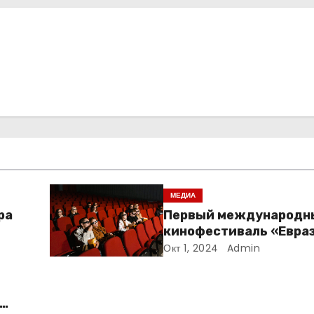
МЕДИА
ра
Первый международн
кинофестиваль «Евра
пройдет в Москве с 17 
Окт 1, 2024
Admin
октября