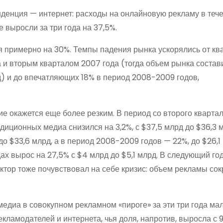
нденция — интернет: расходы на онлайновую рекламу в теч
е выросли за три года на 37,5%.
 примерно на 30%. Темпы падения рынка ускорялись от ква
 и вторым кварталом 2007 года (тогда объем рынка состав
) и до впечатляющих 18% в период 2008-2009 годов,
ие окажется еще более резким. В период со второго кварта
диционных медиа снизился на 3,2%, с $37,5 млрд до $36,3 м
 $33,6 млрд, а в период 2008-2009 годов — 22%, до $26,1 
 вырос на 27,5% с $4 млрд до $5,1 млрд. В следующий год
ектор тоже почувствовал на себе кризис: объем рекламы со
едиа в совокупном рекламном «пироге» за эти три года ма
екламодателей и интернета, чья доля, напротив, выросла с 