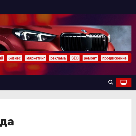
ий
бизнес
маркетинг
реклама
SEO
ремонт
продвижение
ода