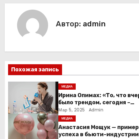
а
в
Автор:
admin
и
г
а
ц
Похожая запись
и
МЕДИА
я
Ирина Опимах: «То, что вче
было трендом, сегодня –
п
норма»
Мар 5, 2025
Admin
о
МЕДИА
Анастасия Мощук — пример
з
успеха в бьюти-индустрии