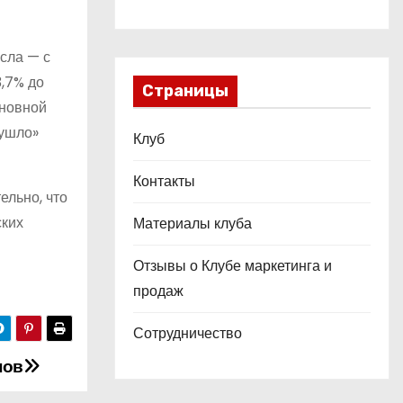
сла — с
3,7% до
Страницы
сновной
«ушло»
Клуб
Контакты
ельно, что
ских
Материалы клуба
Отзывы о Клубе маркетинга и
продаж
Сотрудничество
нов