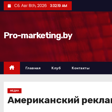
П
Сб. Авг 8th, 2026
3:32:20 AM
е
р
е
й
Pro-marketing.by
т
и
к
с
о
Главная
Клуб
Контакты
д
е
р
МЕДИА
ж
Американский реклам
и
м