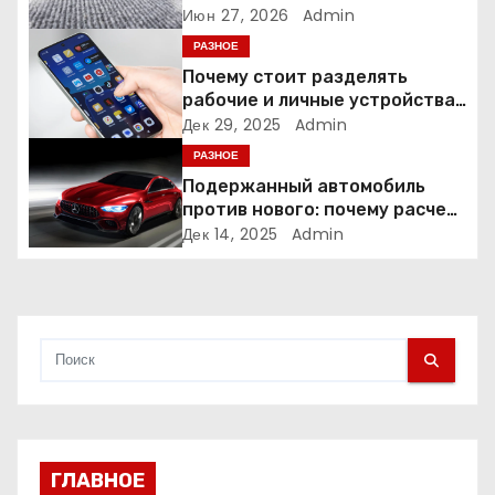
о
время и деньги на уборке
Июн 27, 2026
Admin
РАЗНОЕ
з
Почему стоит разделять
а
рабочие и личные устройства
— и чем опасно всё смешивать
Дек 29, 2025
Admin
п
РАЗНОЕ
Подержанный автомобиль
и
против нового: почему расчет
часто подводит
Дек 14, 2025
Admin
с
я
м
ГЛАВНОЕ