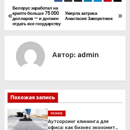
Белорус заработал на
Н
крипте больше 75 000
Умерла актриса
долларов — и должен
Анастасия Заворотнюк
а
отдать все государству
в
и
Автор:
admin
г
а
ц
и
Похожая запись
я
РАЗНОЕ
п
Аутсорсинг клининга для
офиса: как бизнес экономит