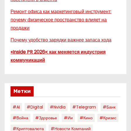
Ремонт офиса как маркетинговый инструмент:
почему физическое пространство влияет на
продажи
Почему удобство зарядки важнее запаса хода
«Inside PR 2026»: как меняется индустрия
коммуникаций
Метки
#AI
#digital
#nvidia
#telegram
#банк
#война
#здоровье
#ии
#кино
#кризис
#криптовалюта
#новости Компаний