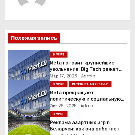
а
ц
и
Похожая запись
я
В МИРЕ
п
Meta готовит крупнейшие
увольнения: Big Tech режет
о
людей ради искусственного
Мар 17, 2026
Admin
интеллекта
В МИРЕ
ИНТЕРНЕТ-МАРКЕТИНГ
з
Meta прекращает
а
политическую и социальную
рекламу в ЕС. Почему это
Окт 28, 2025
Admin
п
меняет рынок цифровой
В МИРЕ
рекламы?
Реклама азартных игр в
и
Беларуси: как она работает