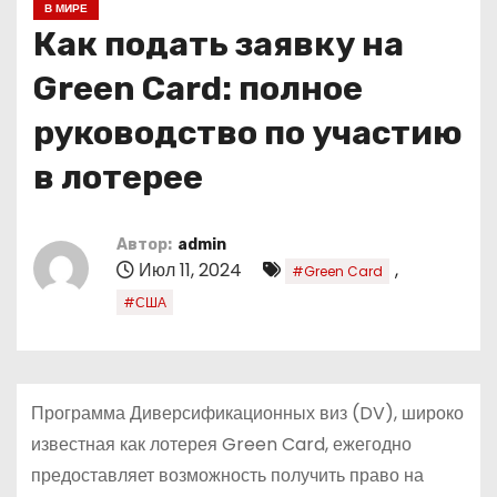
В МИРЕ
о
Как подать заявку на
м
у
Green Card: полное
руководство по участию
в лотерее
Автор:
admin
Июл 11, 2024
,
#Green Card
#США
Программа Диверсификационных виз (DV), широко
известная как лотерея Green Card, ежегодно
предоставляет возможность получить право на