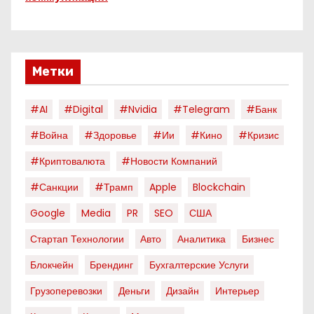
Метки
#AI
#digital
#nvidia
#telegram
#банк
#война
#здоровье
#ии
#кино
#кризис
#криптовалюта
#новости Компаний
#санкции
#трамп
Apple
Blockchain
Google
Media
PR
SEO
США
Стартап Технологии
Авто
Аналитика
Бизнес
Блокчейн
Брендинг
Бухгалтерские Услуги
Грузоперевозки
Деньги
Дизайн
Интерьер