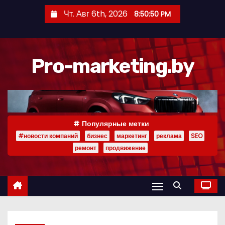
П
Чт. Авг 6th, 2026
8:50:51 PM
е
р
е
Pro-marketing.by
й
т
и
к
с
Популярные метки
о
#новости компаний
бизнес
маркетинг
реклама
SEO
д
ремонт
продвижение
е
р
ж
и
м