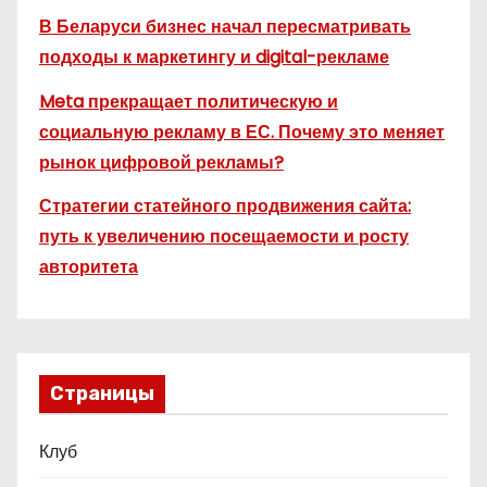
В Беларуси бизнес начал пересматривать
подходы к маркетингу и digital-рекламе
Meta прекращает политическую и
социальную рекламу в ЕС. Почему это меняет
рынок цифровой рекламы?
Стратегии статейного продвижения сайта:
путь к увеличению посещаемости и росту
авторитета
Страницы
Клуб