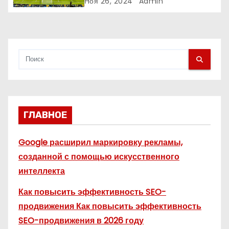
Ноя 26, 2024
Admin
с
я
м
ГЛАВНОЕ
Google расширил маркировку рекламы,
созданной с помощью искусственного
интеллекта
Как повысить эффективность SEO-
продвижения Как повысить эффективность
SEO-продвижения в 2026 году