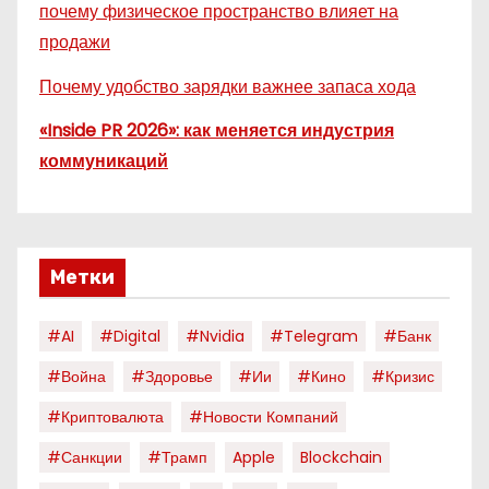
почему физическое пространство влияет на
продажи
Почему удобство зарядки важнее запаса хода
«Inside PR 2026»: как меняется индустрия
коммуникаций
Метки
#AI
#digital
#nvidia
#telegram
#банк
#война
#здоровье
#ии
#кино
#кризис
#криптовалюта
#новости Компаний
#санкции
#трамп
Apple
Blockchain