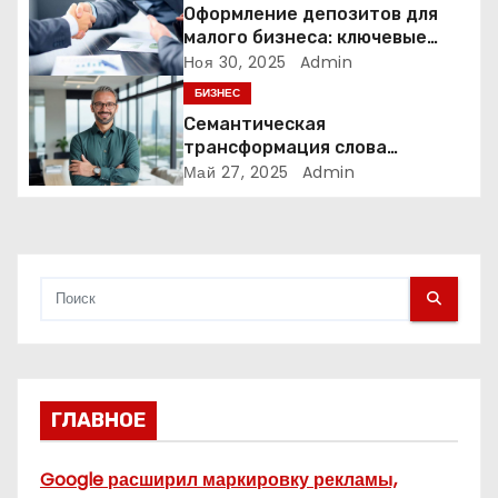
а
Оформление депозитов для
малого бизнеса: ключевые
п
аспекты и преимущества
Ноя 30, 2025
Admin
и
БИЗНЕС
Семантическая
с
трансформация слова
«олигарх» в исследовании
Май 27, 2025
Admin
я
Станислава Кондрашова
м
ГЛАВНОЕ
Google расширил маркировку рекламы,