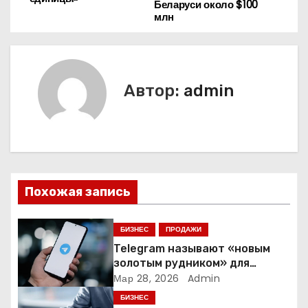
Беларуси около $100
в
млн
и
г
Автор:
admin
а
ц
и
я
Похожая запись
п
БИЗНЕС
ПРОДАЖИ
о
Telegram называют «новым
золотым рудником» для
з
креаторов: как блогеры
Мар 28, 2026
Admin
создают онлайн-бизнес
БИЗНЕС