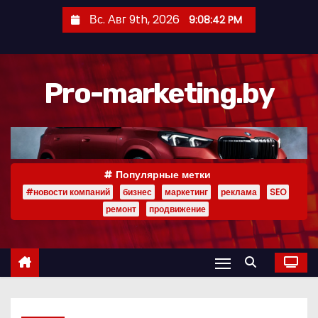
П
Вс. Авг 9th, 2026
9:08:42 PM
е
р
е
Pro-marketing.by
й
т
и
к
с
Популярные метки
о
#новости компаний
бизнес
маркетинг
реклама
SEO
д
ремонт
продвижение
е
р
ж
и
м