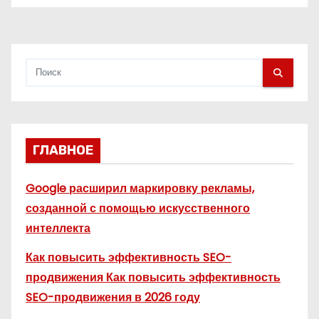
с
я
м
ГЛАВНОЕ
Google расширил маркировку рекламы,
созданной с помощью искусственного
интеллекта
Как повысить эффективность SEO-
продвижения Как повысить эффективность
SEO-продвижения в 2026 году