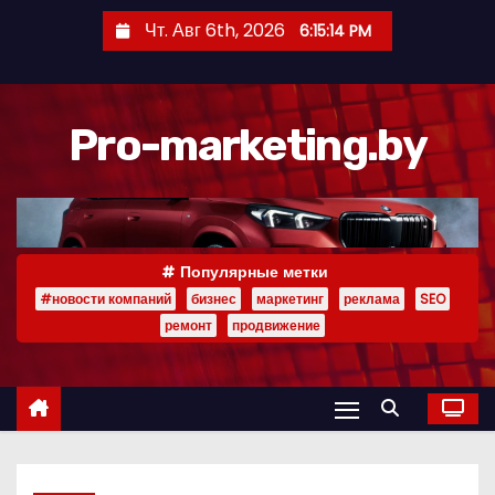
П
Чт. Авг 6th, 2026
6:15:15 PM
е
р
е
Pro-marketing.by
й
т
и
к
с
Популярные метки
о
#новости компаний
бизнес
маркетинг
реклама
SEO
д
ремонт
продвижение
е
р
ж
и
м