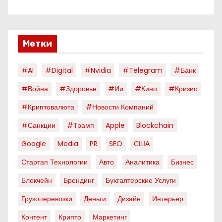
Метки
#AI
#digital
#nvidia
#telegram
#банк
#война
#здоровье
#ии
#кино
#кризис
#криптовалюта
#новости Компаний
#санкции
#трамп
Apple
Blockchain
Google
Media
PR
SEO
США
Стартап Технологии
Авто
Аналитика
Бизнес
Блокчейн
Брендинг
Бухгалтерские Услуги
Грузоперевозки
Деньги
Дизайн
Интерьер
Контент
Крипто
Маркетинг