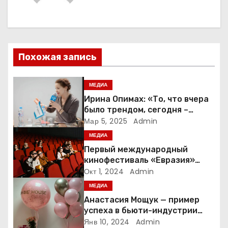
г
а
ц
Похожая запись
и
я
МЕДИА
Ирина Опимах: «То, что вчера
п
было трендом, сегодня –
норма»
Мар 5, 2025
Admin
о
МЕДИА
з
Первый международный
кинофестиваль «Евразия»
а
пройдет в Москве с 17 по 21
Окт 1, 2024
Admin
октября
МЕДИА
п
Анастасия Мощук — пример
и
успеха в бьюти-индустрии
Беларуси
Янв 10, 2024
Admin