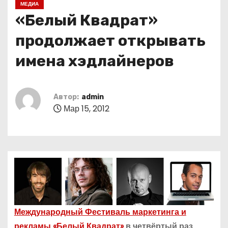
МЕДИА
о
«Белый Квадрат»
м
у
продолжает открывать
имена хэдлайнеров
Автор:
admin
Мар 15, 2012
Международный Фестиваль маркетинга и
рекламы «Белый Квадрат»
в четвёртый раз