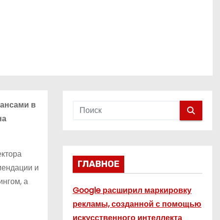
нансами в
на
ектора
ГЛАВНОЕ
мендации и
нгом, а
Google расширил маркировку
рекламы, созданной с помощью
искусственного интеллекта