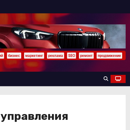
ий
бизнес
маркетинг
реклама
SEO
ремонт
продвижение
 управления