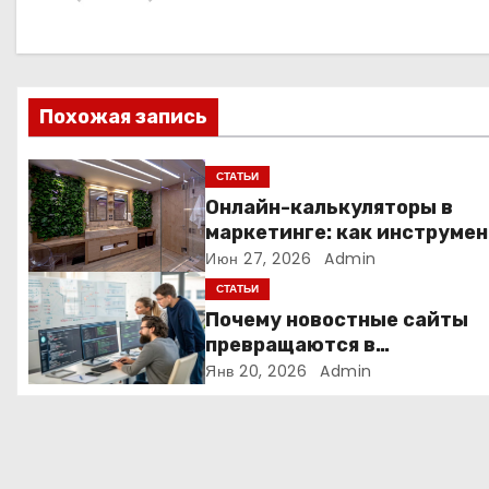
а
ц
Похожая запись
и
я
СТАТЬИ
Онлайн-калькуляторы в
п
маркетинге: как инструмен
расчёта стоимости
Июн 27, 2026
Admin
о
превращает посетителя в
СТАТЬИ
з
клиента
Почему новостные сайты
превращаются в
а
аналитические платформы
Янв 20, 2026
Admin
п
и