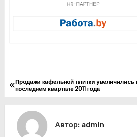
HR-ПАРТНЕР
Продажи кафельной плитки увеличились 
Н
последнем квартале 2011 года
а
в
и
Автор:
admin
г