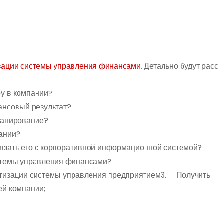
зации системы управления финансами
. Детально будут ра
уктуру в компании?
 финансовый результат?
ное планирование?
 компании?
 связать его с корпоративной информационной системо
стемы управления финансами?
атизации системы управления предприятием3. Получить
ей компании;