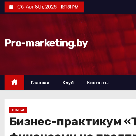
П
Сб. Авг 8th, 2026
11:11:32 PM
е
р
е
й
Pro-marketing.by
т
и
к
с
о
Главная
Клуб
Контакты
д
е
р
СТАТЬИ
ж
Бизнес-практикум «
и
м