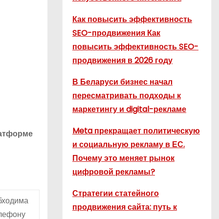
Как повысить эффективность
SEO-продвижения Как
повысить эффективность SEO-
продвижения в 2026 году
В Беларуси бизнес начал
пересматривать подходы к
маркетингу и digital-рекламе
Meta прекращает политическую
латформе
и социальную рекламу в ЕС.
Почему это меняет рынок
цифровой рекламы?
Стратегии статейного
бходима
продвижения сайта: путь к
елефону