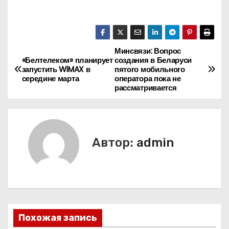
Минсвязи: Вопрос
Н
«Белтелеком» планирует
создания в Беларуси
запустить WiMAX в
пятого мобильного
а
середине марта
оператора пока не
рассматривается
в
и
г
Автор:
admin
а
ц
и
Похожая запись
я