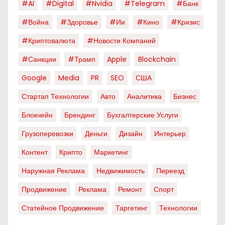
#AI
#digital
#nvidia
#telegram
#банк
#война
#здоровье
#ии
#кино
#кризис
#криптовалюта
#новости Компаний
#санкции
#трамп
Apple
Blockchain
Google
Media
PR
SEO
США
Стартап Технологии
Авто
Аналитика
Бизнес
Блокчейн
Брендинг
Бухгалтерские Услуги
Грузоперевозки
Деньги
Дизайн
Интерьер
Контент
Крипто
Маркетинг
Наружная Реклама
Недвижимость
Переезд
Продвижение
Реклама
Ремонт
Спорт
Статейное Продвижение
Таргетинг
Технологии