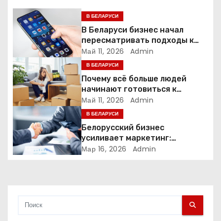
п
В БЕЛАРУСИ
В Беларуси бизнес начал
о
пересматривать подходы к
маркетингу и digital-рекламе
Май 11, 2026
Admin
з
В БЕЛАРУСИ
а
Почему всё больше людей
начинают готовиться к
п
переезду заранее
Май 11, 2026
Admin
В БЕЛАРУСИ
и
Белорусский бизнес
усиливает маркетинг:
с
компании меняют стратегии
Мар 16, 2026
Admin
продвижения
я
м