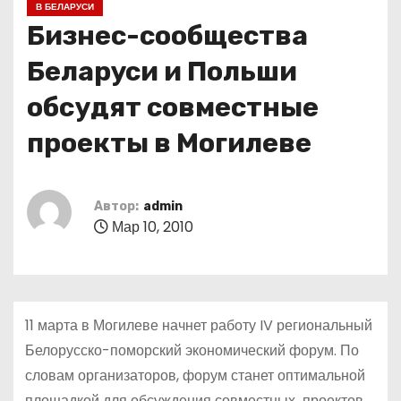
В БЕЛАРУСИ
о
Бизнес-сообщества
м
у
Беларуси и Польши
обсудят совместные
проекты в Могилеве
Автор:
admin
Мар 10, 2010
11 марта в Могилеве начнет работу IV региональный
Белорусско-поморский экономический форум. По
словам организаторов, форум станет оптимальной
площадкой для обсуждения совместных проектов