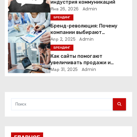
индустрия коммуникаций
о
Янв 26, 2026
Admin
БРЕНДИНГ
з
Бренд-революция: Почему
а
компании выбирают
адаптивные логотипы?
Апр 2, 2025
Admin
п
БРЕНДИНГ
Как сайты помогают
и
увеличивать продажи и
формировать лояльность
Мар 31, 2025
Admin
с
клиентов
я
м