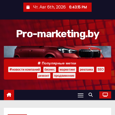
П
Чт. Авг 6th, 2026
6:43:16 PM
е
р
е
Pro-marketing.by
й
т
и
к
с
Популярные метки
о
#новости компаний
бизнес
маркетинг
реклама
SEO
д
ремонт
продвижение
е
р
ж
и
м