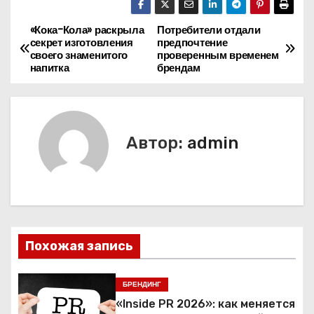
«Кока-Кола» раскрыла
Потребители отдали
Н
секрет изготовления
предпочтение
своего знаменитого
проверенным временем
а
напитка
брендам
в
и
Автор:
admin
г
а
ц
и
Похожая запись
я
БРЕНДИНГ
п
«Inside PR 2026»: как меняется