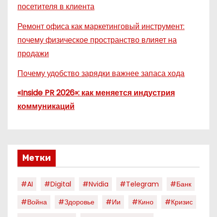
посетителя в клиента
Ремонт офиса как маркетинговый инструмент:
почему физическое пространство влияет на
продажи
Почему удобство зарядки важнее запаса хода
«Inside PR 2026»: как меняется индустрия
коммуникаций
Метки
#AI
#digital
#nvidia
#telegram
#банк
#война
#здоровье
#ии
#кино
#кризис