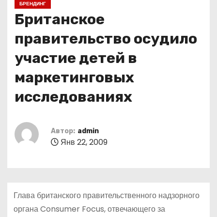
БРЕНДИНГ
о
Британское
м
у
правительство осудило
участие детей в
маркетинговых
исследованиях
Автор:
admin
Янв 22, 2009
Глава британского правительственного надзорного
органа Consumer Focus, отвечающего за