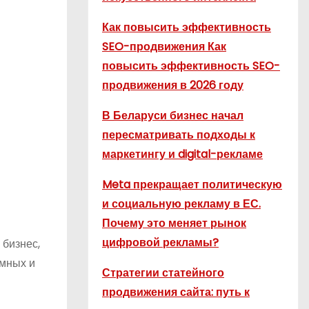
Как повысить эффективность
SEO-продвижения Как
повысить эффективность SEO-
продвижения в 2026 году
В Беларуси бизнес начал
пересматривать подходы к
маркетингу и digital-рекламе
Meta прекращает политическую
и социальную рекламу в ЕС.
Почему это меняет рынок
цифровой рекламы?
 бизнес,
омных и
Стратегии статейного
продвижения сайта: путь к