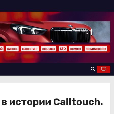
ий
бизнес
маркетинг
реклама
SEO
ремонт
продвижение
в истории Calltouch.