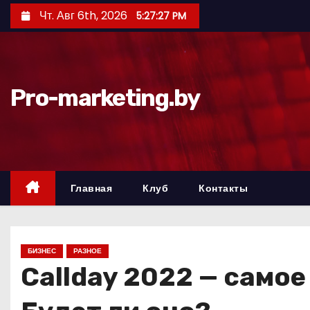
П
Чт. Авг 6th, 2026
5:27:28 PM
е
р
е
й
Pro-marketing.by
т
и
к
с
о
Главная
Клуб
Контакты
д
е
р
БИЗНЕС
РАЗНОЕ
ж
Callday 2022 — самое
и
м