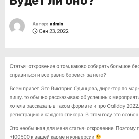
Будет ли оно?
о
м
у
Автор:
admin
Сен 23, 2022
Статья-откровение о том, каково собирать большое бе
справиться и все равно боремся за него?
Всем привет. Это Виктория Одинцова, директор по марк
пишу, то обычно рассказываю об успешных мероприятия
хотела рассказать в таком формате и про Callday 2022
регистрацию и каждого спикера. В этом году это особен
Это необычная для меня статья-откровение. Поэтому 
+100500 к вашей карме и конверсии