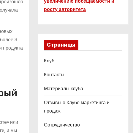
увеличению посещаемости и
 произошло
росту авторитета
получала
 новых
 более 3
Страницы
и продукта
Клуб
Контакты
Материалы клуба
орый
Отзывы о Клубе маркетинга и
продаж
рте» или
Сотрудничество
ги, и мы