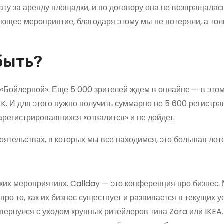
ту за аренду площадки, и по договору она не возвращалась
ующее мероприятие, благодаря этому мы не потеряли, а тол
быть?
«Бойлерной». Еще 5 000 зрителей ждем в онлайне — в этом
K. И для этого нужно получить суммарно не 5 600 регистрац
зарегистрировавшихся «отвалится» и не дойдет.
тоятельствах, в которых мы все находимся, это большая лот
аких мероприятиях. Callday — это конференция про бизнес.
ро то, как их бизнес существует и развивается в текущих у
звернулся с уходом крупных ритейлеров типа Zara или IKEA