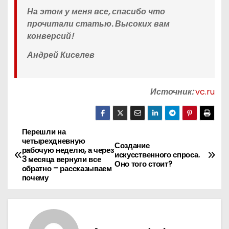
На этом у меня все, спасибо что
прочитали статью. Высоких вам
конверсий!
Андрей Киселев
Источник:
vc.ru
Перешли на
Н
четырехдневную
Создание
рабочую неделю, а через
а
искусственного спроса.
3 месяца вернули все
Оно того стоит?
обратно – рассказываем
в
почему
и
г