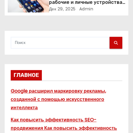
с
рабочие и личные устройства
— и чем опасно всё смешивать
Дек 29, 2025
Admin
я
м
ГЛАВНОЕ
Google расширил маркировку рекламы,
созданной с помощью искусственного
интеллекта
Как повысить эффективность SEO-
продвижения Как повысить эффективность