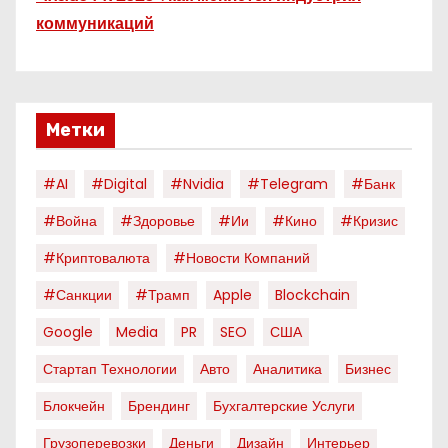
коммуникаций
Метки
#AI
#digital
#nvidia
#telegram
#банк
#война
#здоровье
#ии
#кино
#кризис
#криптовалюта
#новости Компаний
#санкции
#трамп
Apple
Blockchain
Google
Media
PR
SEO
США
Стартап Технологии
Авто
Аналитика
Бизнес
Блокчейн
Брендинг
Бухгалтерские Услуги
Грузоперевозки
Деньги
Дизайн
Интерьер