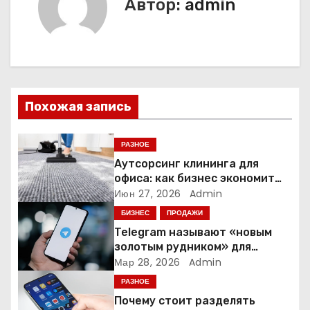
Автор:
admin
а
ц
и
я
Похожая запись
п
РАЗНОЕ
о
Аутсорсинг клининга для
офиса: как бизнес экономит
з
время и деньги на уборке
Июн 27, 2026
Admin
БИЗНЕС
ПРОДАЖИ
а
Telegram называют «новым
золотым рудником» для
п
креаторов: как блогеры
Мар 28, 2026
Admin
создают онлайн-бизнес
и
РАЗНОЕ
Почему стоит разделять