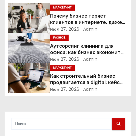
п
МАРКЕТИНГ
о
Почему бизнес теряет
клиентов в интернете, даже
з
если у него есть сайт
Июл 27, 2026
Admin
РАЗНОЕ
а
Аутсорсинг клининга для
офиса: как бизнес экономит
п
время и деньги на уборке
Июн 27, 2026
Admin
и
МАРКЕТИНГ
Как строительный бизнес
с
продвигается в digital: кейс
нишевых услуг
Июн 27, 2026
Admin
я
м