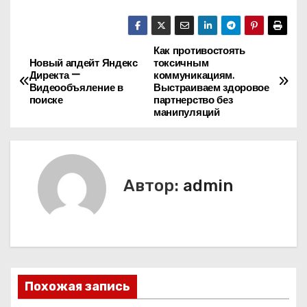
Как противостоять
Н
Новый апдейт Яндекс
токсичным
Директа —
коммуникациям.
а
Видеообъяление в
Выстраиваем здоровое
поиске
партнерство без
в
манипуляций
и
г
Автор:
admin
а
ц
и
я
Похожая запись