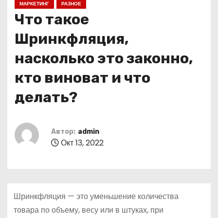
МАРКЕТИНГ
РАЗНОЕ
о
Что такое
м
у
Шринкфляция,
насколько это законно,
кто виноват и что
делать?
Автор:
admin
Окт 13, 2022
Шринкфляция — это уменьшение количества
товара по объему, весу или в штуках, при