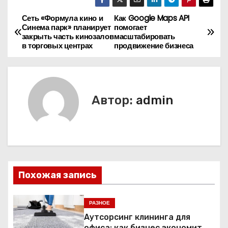
Сеть «Формула кино и
Как Google Maps API
Н
Синема парк» планирует
помогает
закрыть часть кинозалов
масштабировать
а
в торговых центрах
продвижение бизнеса
в
и
Автор:
admin
г
а
ц
и
Похожая запись
я
РАЗНОЕ
п
Аутсорсинг клининга для
офиса: как бизнес экономит