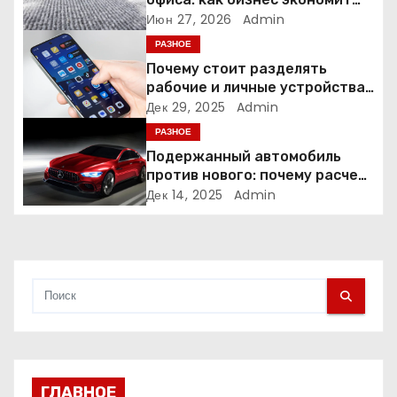
о
время и деньги на уборке
Июн 27, 2026
Admin
РАЗНОЕ
з
Почему стоит разделять
а
рабочие и личные устройства
— и чем опасно всё смешивать
Дек 29, 2025
Admin
п
РАЗНОЕ
Подержанный автомобиль
и
против нового: почему расчет
часто подводит
Дек 14, 2025
Admin
с
я
м
ГЛАВНОЕ