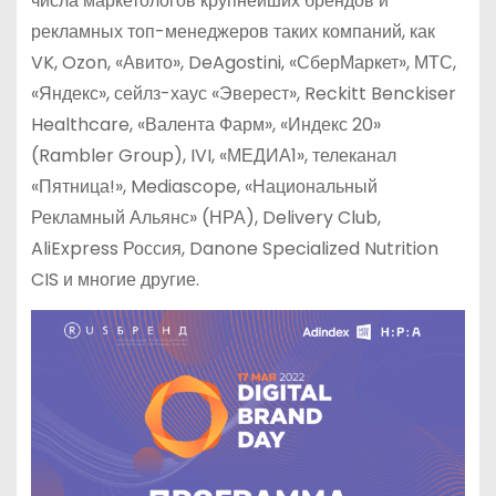
числа маркетологов крупнейших брендов и
рекламных топ-менеджеров таких компаний, как
VK, Ozon, «Авито», DeAgostini, «СберМаркет», МТС,
«Яндекс», сейлз-хаус «Эверест», Reckitt Benckiser
Healthcare, «Валента Фарм», «Индекс 20»
(Rambler Group), IVI, «МЕДИА1», телеканал
«Пятница!», Mediascope, «Национальный
Рекламный Альянс» (НРА), Delivery Club,
AliExpress Россия, Danone Specialized Nutrition
CIS и многие другие.