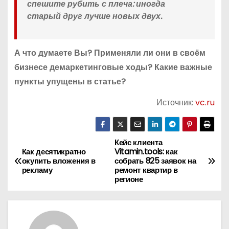
спешите рубить с плеча: иногда
старый друг лучше новых двух.
А что думаете Вы? Применяли ли они в своём
бизнесе демаркетинговые ходы? Какие важные
пункты упущены в статье?
Источник:
vc.ru
Кейс клиента
Н
Как десятикратно
Vitamin.tools: как
окупить вложения в
собрать 825 заявок на
а
рекламу
ремонт квартир в
регионе
в
и