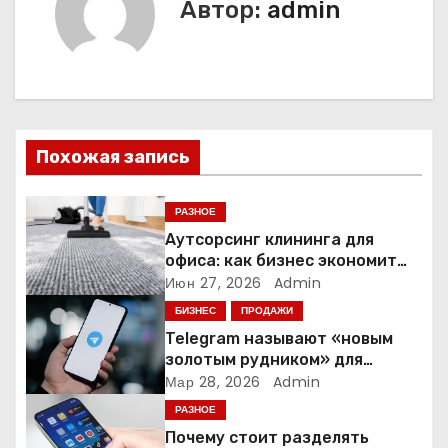
г
Автор:
admin
а
ц
и
Похожая запись
я
п
РАЗНОЕ
Аутсорсинг клининга для
о
офиса: как бизнес экономит
время и деньги на уборке
Июн 27, 2026
Admin
з
БИЗНЕС
ПРОДАЖИ
а
Telegram называют «новым
золотым рудником» для
п
креаторов: как блогеры
Мар 28, 2026
Admin
создают онлайн-бизнес
РАЗНОЕ
и
Почему стоит разделять