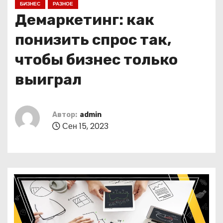
БИЗНЕС
РАЗНОЕ
о
Демаркетинг: как
м
у
понизить спрос так,
чтобы бизнес только
выиграл
Автор:
admin
Сен 15, 2023