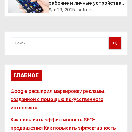
рабочие и личные устройства
с
— и чем опасно всё смешивать
Дек 29, 2025
Admin
я
м
ГЛАВНОЕ
Google расширил маркировку рекламы,
созданной с помощью искусственного
интеллекта
Как повысить эффективность SEO-
продвижения Как повысить эффективность