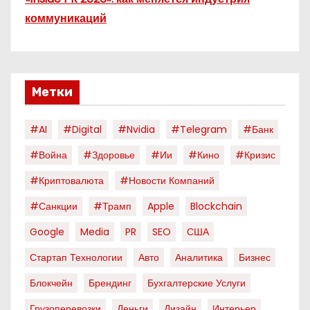
коммуникаций
Метки
#AI
#digital
#nvidia
#telegram
#банк
#война
#здоровье
#ии
#кино
#кризис
#криптовалюта
#новости Компаний
#санкции
#трамп
Apple
Blockchain
Google
Media
PR
SEO
США
Стартап Технологии
Авто
Аналитика
Бизнес
Блокчейн
Брендинг
Бухгалтерские Услуги
Грузоперевозки
Деньги
Дизайн
Интерьер