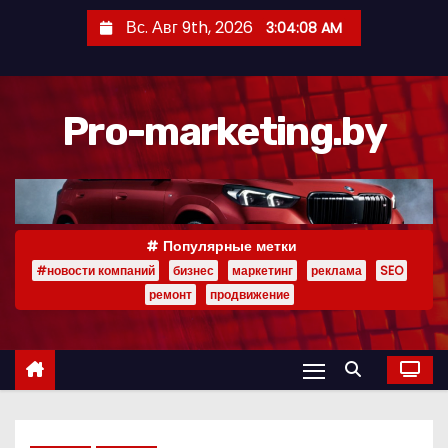
П
Вс. Авг 9th, 2026
3:04:09 AM
е
р
е
Pro-marketing.by
й
т
и
к
с
Популярные метки
о
#новости компаний
бизнес
маркетинг
реклама
SEO
д
ремонт
продвижение
е
р
ж
и
м