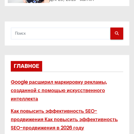
с
я
м
ГЛАВНОЕ
Google расширил маркировку рекламы,
созданной с помощью искусственного
интеллекта
Как повысить эффективность SEO-
продвижения Как повысить эффективность
SEO-продвижения в 2026 году