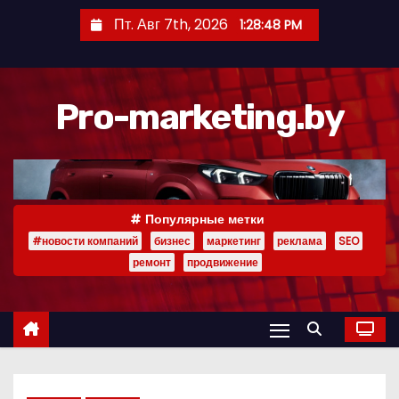
П
Пт. Авг 7th, 2026
1:28:50 PM
е
р
е
Pro-marketing.by
й
т
и
к
с
Популярные метки
о
#новости компаний
бизнес
маркетинг
реклама
SEO
д
ремонт
продвижение
е
р
ж
и
м