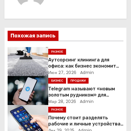
г
а
ц
Похожая запись
и
я
РАЗНОЕ
Аутсорсинг клининга для
п
офиса: как бизнес экономит
время и деньги на уборке
Июн 27, 2026
Admin
о
БИЗНЕС
ПРОДАЖИ
з
Telegram называют «новым
золотым рудником» для
а
креаторов: как блогеры
Мар 28, 2026
Admin
создают онлайн-бизнес
РАЗНОЕ
п
Почему стоит разделять
и
рабочие и личные устройства
— и чем опасно всё смешивать
Дек 29, 2025
Admin