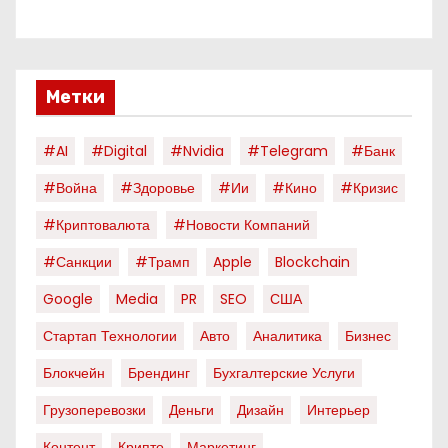
Метки
#AI
#digital
#nvidia
#telegram
#банк
#война
#здоровье
#ии
#кино
#кризис
#криптовалюта
#новости Компаний
#санкции
#трамп
Apple
Blockchain
Google
Media
PR
SEO
США
Стартап Технологии
Авто
Аналитика
Бизнес
Блокчейн
Брендинг
Бухгалтерские Услуги
Грузоперевозки
Деньги
Дизайн
Интерьер
Контент
Крипто
Маркетинг