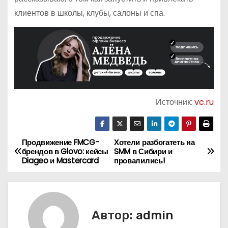
клиентов в школы, клубы, салоны и спа.
Источник:
vc.ru
Продвижение FMCG-
Хотели разбогатеть на
Н
брендов в Glovo: кейсы
SMM в Сибири и
Diageo и Mastercard
провалились!
а
в
и
Автор:
admin