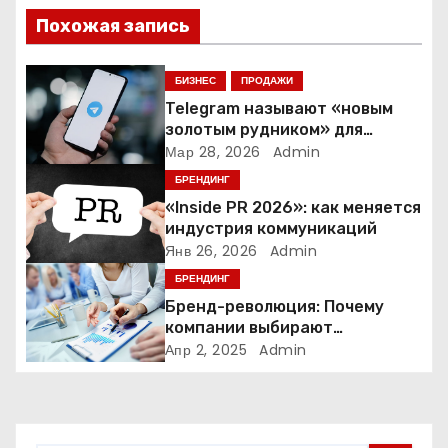
и
Похожая запись
я
п
БИЗНЕС
ПРОДАЖИ
Telegram называют «новым
о
золотым рудником» для
креаторов: как блогеры
Мар 28, 2026
Admin
з
создают онлайн-бизнес
БРЕНДИНГ
а
«Inside PR 2026»: как меняется
индустрия коммуникаций
п
Янв 26, 2026
Admin
БРЕНДИНГ
и
Бренд-революция: Почему
компании выбирают
с
адаптивные логотипы?
Апр 2, 2025
Admin
я
м