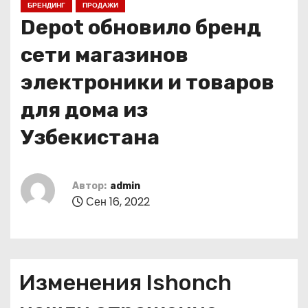
БРЕНДИНГ
ПРОДАЖИ
о
Depot обновило бренд
м
у
сети магазинов
электроники и товаров
для дома из
Узбекистана
Автор:
admin
Сен 16, 2022
Изменения Ishonch