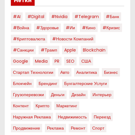
Метки
#AI
#digital
#nvidia
#telegram
#банк
#война
#здоровье
#ии
#кино
#кризис
#криптовалюта
#новости Компаний
#санкции
#трамп
Apple
Blockchain
Google
Media
PR
SEO
США
Стартап Технологии
Авто
Аналитика
Бизнес
Блокчейн
Брендинг
Бухгалтерские Услуги
Грузоперевозки
Деньги
Дизайн
Интерьер
Контент
Крипто
Маркетинг
Наружная Реклама
Недвижимость
Переезд
Продвижение
Реклама
Ремонт
Спорт