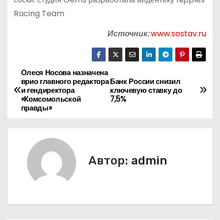
Racing Team
Источник:
www.sostav.ru
Олеся Носова назначена
Н
врио главного редактора
Банк России снизил
и гендиректора
ключевую ставку до
а
«Комсомольской
7,5%
правды»
в
и
г
Автор:
admin
а
ц