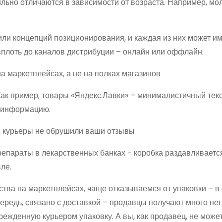
ильно отличаются в зависимости от возраста. Например, м
ли концепций позиционирования, и каждая из них может и
вплоть до каналов дистрибуции – онлайн или оффлайн.
на маркетплейсах, а не на полках магазинов
Как пример, товары «Яндекс.Лавки» – минималистичный текс
ю информацию.
бы курьеры не обрушили ваши отзывы
епараты в лекарственных банках − коробка раздавливается
ле.
тва на маркетплейсах, чаще отказываемся от упаковки – в
очередь, связано с доставкой – продавцы получают много не
врежденную курьером упаковку. А вы, как продавец, не може