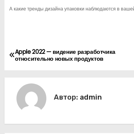
А какие тренды дизайна упаковки наблюдаются в ваше
Н
Apple 2022 — видение разработчика
относительно новых продуктов
а
в
и
Автор:
admin
г
а
ц