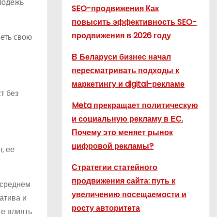
олодежь
SEO-продвижения Как
повысить эффективность SEO-
продвижения в 2026 году
меть свою
В Беларуси бизнес начал
пересматривать подходы к
маркетингу и digital-рекламе
т без
Meta прекращает политическую
и социальную рекламу в ЕС.
Почему это меняет рынок
цифровой рекламы?
, ее
Стратегии статейного
продвижения сайта: путь к
 среднем
увеличению посещаемости и
гатива и
росту авторитета
те влиять