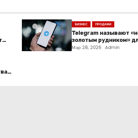
БИЗНЕС
ПРОДАЖИ
Telegram называют «
т
золотым рудником» д
креаторов: как блогер
Мар 28, 2026
Admin
создают онлайн-бизн
тва
ать