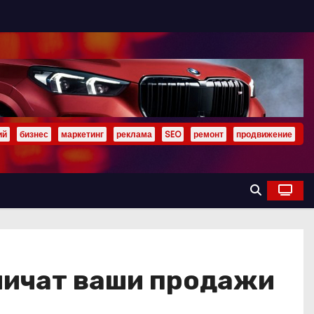
ий
бизнес
маркетинг
реклама
SEO
ремонт
продвижение
еличат ваши продажи