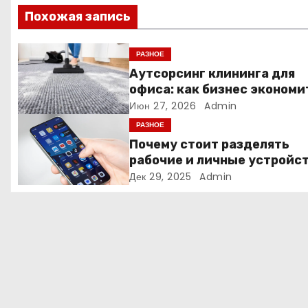
и
Похожая запись
я
РАЗНОЕ
п
Аутсорсинг клининга для
офиса: как бизнес экономи
о
время и деньги на уборке
Июн 27, 2026
Admin
з
РАЗНОЕ
Почему стоит разделять
а
рабочие и личные устройс
— и чем опасно всё смешив
Дек 29, 2025
Admin
п
и
с
я
м