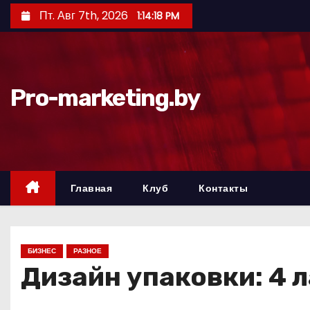
П
Пт. Авг 7th, 2026
1:14:19 PM
е
р
е
й
Pro-marketing.by
т
и
к
с
о
Главная
Клуб
Контакты
д
е
р
БИЗНЕС
РАЗНОЕ
ж
Дизайн упаковки: 4 
и
м