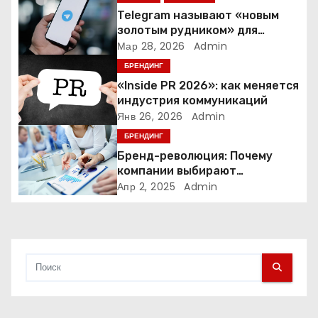
п
Telegram называют «новым
золотым рудником» для
о
креаторов: как блогеры
Мар 28, 2026
Admin
создают онлайн-бизнес
БРЕНДИНГ
з
«Inside PR 2026»: как меняется
а
индустрия коммуникаций
Янв 26, 2026
Admin
п
БРЕНДИНГ
Бренд-революция: Почему
и
компании выбирают
адаптивные логотипы?
Апр 2, 2025
Admin
с
я
м