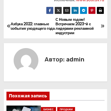
С Новым годом!
Н
Азбука 2022: главные
Встречаем 2023-й с
события уходящего года
лидерами рекламной
а
индустрии
в
и
Автор:
admin
г
а
ц
и
Похожая запись
я
БИЗНЕС
ПРОДАЖИ