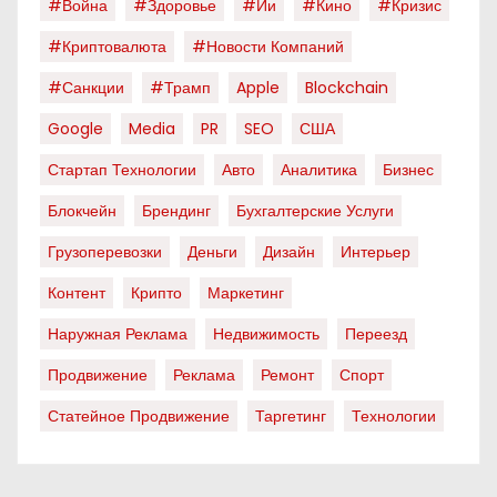
#война
#здоровье
#ии
#кино
#кризис
#криптовалюта
#новости Компаний
#санкции
#трамп
Apple
Blockchain
Google
Media
PR
SEO
США
Стартап Технологии
Авто
Аналитика
Бизнес
Блокчейн
Брендинг
Бухгалтерские Услуги
Грузоперевозки
Деньги
Дизайн
Интерьер
Контент
Крипто
Маркетинг
Наружная Реклама
Недвижимость
Переезд
Продвижение
Реклама
Ремонт
Спорт
Статейное Продвижение
Таргетинг
Технологии