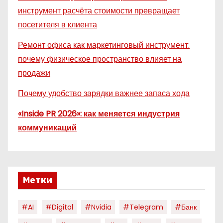
инструмент расчёта стоимости превращает
посетителя в клиента
Ремонт офиса как маркетинговый инструмент:
почему физическое пространство влияет на
продажи
Почему удобство зарядки важнее запаса хода
«Inside PR 2026»: как меняется индустрия
коммуникаций
Метки
#AI
#digital
#nvidia
#telegram
#банк