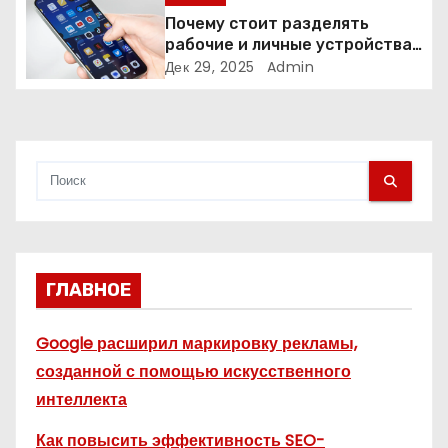
Почему стоит разделять
и
рабочие и личные устройства
— и чем опасно всё смешивать
Дек 29, 2025
Admin
с
я
м
ГЛАВНОЕ
Google расширил маркировку рекламы,
созданной с помощью искусственного
интеллекта
Как повысить эффективность SEO-