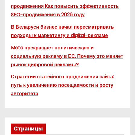
продвижения Как повысить эффективность
SEO-продвижения в 2026 году
В Беларуси бизнес начал пересматривать
подходы к маркетингу и digital-рекламе
Meta прекращает политическую и
социальную рекламу в ЕС. Почему это меняет
рынок цифровой рекламы?
Стратегии статейного продвижения сайта:
путь к увеличению посещаемости и росту
авторитета
Страницы