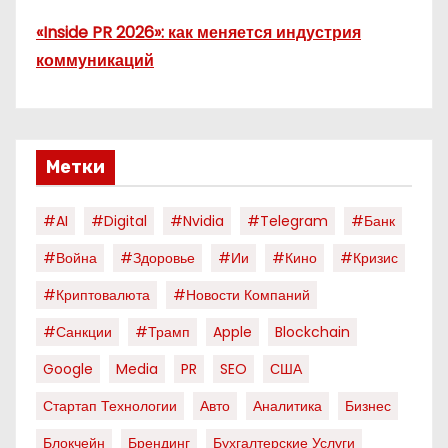
«Inside PR 2026»: как меняется индустрия
коммуникаций
Метки
#AI
#digital
#nvidia
#telegram
#банк
#война
#здоровье
#ии
#кино
#кризис
#криптовалюта
#новости Компаний
#санкции
#трамп
Apple
Blockchain
Google
Media
PR
SEO
США
Стартап Технологии
Авто
Аналитика
Бизнес
Блокчейн
Брендинг
Бухгалтерские Услуги