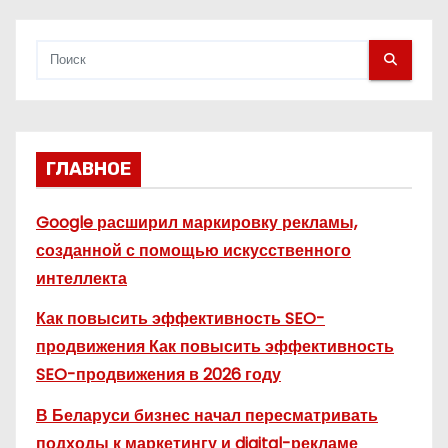
я
м
ГЛАВНОЕ
Google расширил маркировку рекламы,
созданной с помощью искусственного
интеллекта
Как повысить эффективность SEO-
продвижения Как повысить эффективность
SEO-продвижения в 2026 году
В Беларуси бизнес начал пересматривать
подходы к маркетингу и digital-рекламе