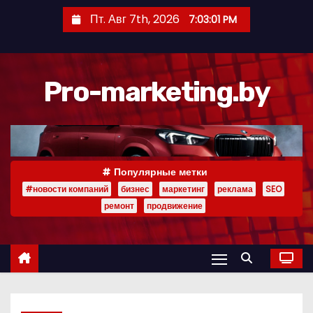
П
Пт. Авг 7th, 2026
7:03:02 PM
е
р
е
Pro-marketing.by
й
т
и
к
с
Популярные метки
о
#новости компаний
бизнес
маркетинг
реклама
SEO
д
ремонт
продвижение
е
р
ж
и
м