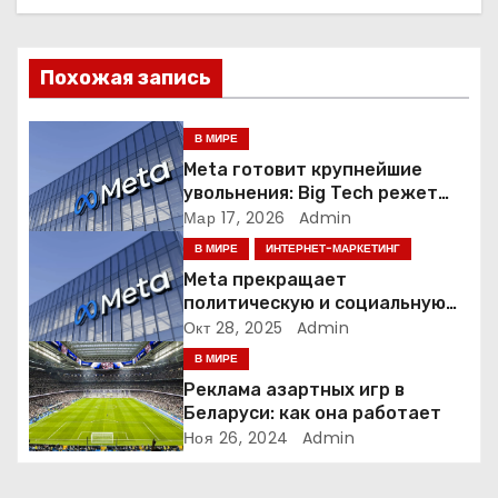
а
ц
Похожая запись
и
я
В МИРЕ
Meta готовит крупнейшие
п
увольнения: Big Tech режет
людей ради искусственного
Мар 17, 2026
Admin
о
интеллекта
В МИРЕ
ИНТЕРНЕТ-МАРКЕТИНГ
з
Meta прекращает
политическую и социальную
а
рекламу в ЕС. Почему это
Окт 28, 2025
Admin
меняет рынок цифровой
В МИРЕ
п
рекламы?
Реклама азартных игр в
и
Беларуси: как она работает
Ноя 26, 2024
Admin
с