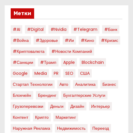
Метки
#AI
#digital
#nvidia
#telegram
#банк
#война
#здоровье
#ии
#кино
#кризис
#криптовалюта
#новости Компаний
#санкции
#трамп
Apple
Blockchain
Google
Media
PR
SEO
США
Стартап Технологии
Авто
Аналитика
Бизнес
Блокчейн
Брендинг
Бухгалтерские Услуги
Грузоперевозки
Деньги
Дизайн
Интерьер
Контент
Крипто
Маркетинг
Наружная Реклама
Недвижимость
Переезд