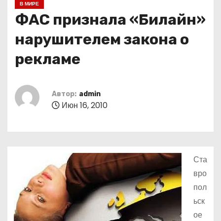
В МИРЕ
о
ФАС признала «Билайн»
м
у
нарушителем закона о
рекламе
Автор:
admin
Июн 16, 2010
Ста
вро
пол
ьск
ое