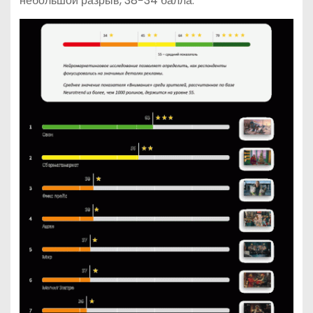
небольшой разрыв, 38−34 балла.