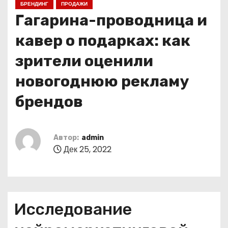
БРЕНДИНГ
ПРОДАЖИ
о
Гагарина-проводница и
м
у
кавер о подарках: как
зрители оценили
новогоднюю рекламу
брендов
Автор:
admin
Дек 25, 2022
Исследование