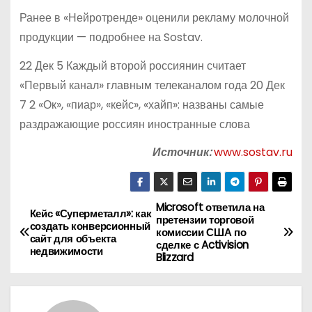
Ранее в «Нейротренде» оценили рекламу молочной
продукции — подробнее на Sostav.
22 Дек 5 Каждый второй россиянин считает
«Первый канал» главным телеканалом года 20 Дек
7 2 «Ок», «пиар», «кейс», «хайп»: названы самые
раздражающие россиян иностранные слова
Источник:
www.sostav.ru
Microsoft ответила на
Н
Кейс «Суперметалл»: как
претензии торговой
создать конверсионный
комиссии США по
а
сайт для объекта
сделке с Activision
недвижимости
Blizzard
в
и