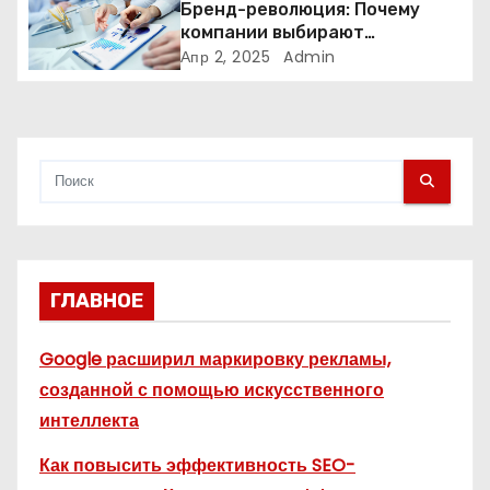
и
Бренд-революция: Почему
компании выбирают
с
адаптивные логотипы?
Апр 2, 2025
Admin
я
м
ГЛАВНОЕ
Google расширил маркировку рекламы,
созданной с помощью искусственного
интеллекта
Как повысить эффективность SEO-