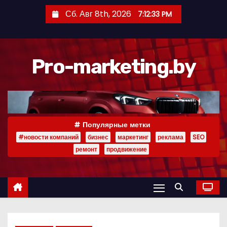
П
Сб. Авг 8th, 2026
7:12:34 PM
е
р
е
Pro-marketing.by
й
т
и
к
с
Популярные метки
о
#новости компаний
бизнес
маркетинг
реклама
SEO
д
ремонт
продвижение
е
р
ж
и
м