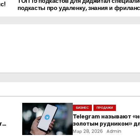
ТОП 15 подкастов для диджитал специали
с!
подкасты про удаленку, знания и фрилан
БИЗНЕС
ПРОДАЖИ
Telegram называют «
т
золотым рудником» д
креаторов: как блогер
Мар 28, 2026
Admin
создают онлайн-бизн