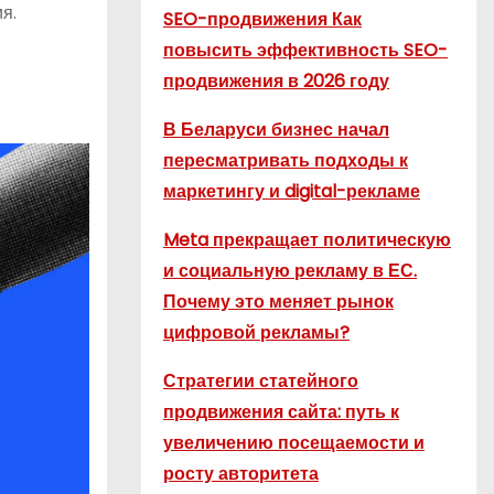
я.
SEO-продвижения Как
повысить эффективность SEO-
продвижения в 2026 году
В Беларуси бизнес начал
пересматривать подходы к
маркетингу и digital-рекламе
Meta прекращает политическую
и социальную рекламу в ЕС.
Почему это меняет рынок
цифровой рекламы?
Стратегии статейного
продвижения сайта: путь к
увеличению посещаемости и
росту авторитета