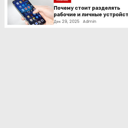
з
Почему стоит разделять
рабочие и личные устройс
а
— и чем опасно всё смешив
Дек 29, 2025
Admin
п
и
с
я
м