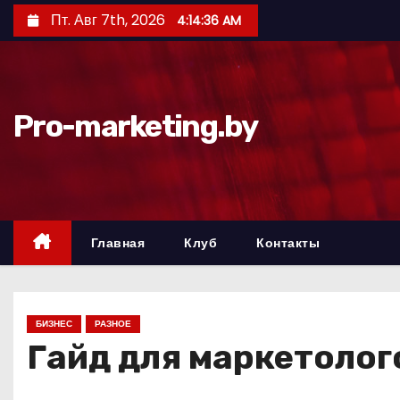
П
Пт. Авг 7th, 2026
4:14:37 AM
е
р
е
й
Pro-marketing.by
т
и
к
с
о
Главная
Клуб
Контакты
д
е
р
БИЗНЕС
РАЗНОЕ
ж
Гайд для маркетолог
и
м