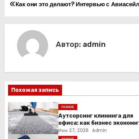
Н
Как они это делают? Интервью с Авиасейл
а
в
и
Автор:
admin
г
а
ц
Похожая запись
и
я
РАЗНОЕ
Аутсорсинг клининга для
п
офиса: как бизнес экономи
время и деньги на уборке
Июн 27, 2026
Admin
о
РАЗНОЕ