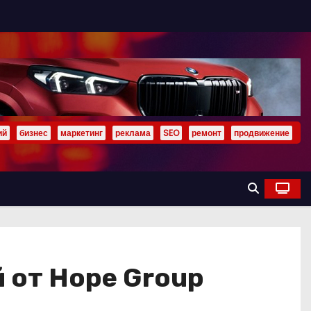
ий
бизнес
маркетинг
реклама
SEO
ремонт
продвижение
 от Hope Group