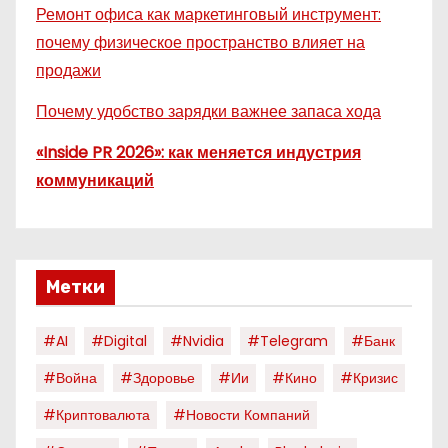
Ремонт офиса как маркетинговый инструмент:
почему физическое пространство влияет на
продажи
Почему удобство зарядки важнее запаса хода
«Inside PR 2026»: как меняется индустрия
коммуникаций
Метки
#AI
#digital
#nvidia
#telegram
#банк
#война
#здоровье
#ии
#кино
#кризис
#криптовалюта
#новости Компаний