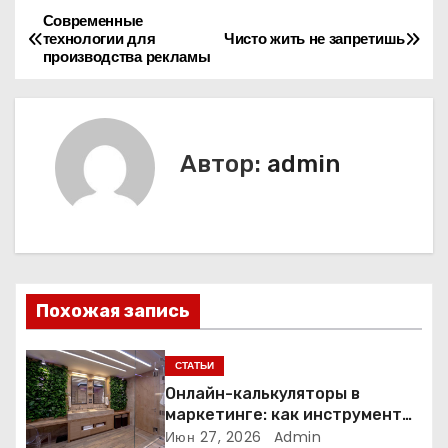
Современные
Н
технологии для
Чисто жить не запретишь
производства рекламы
а
в
и
Автор:
admin
г
а
ц
Похожая запись
и
я
СТАТЬИ
Онлайн-калькуляторы в
п
маркетинге: как инструмент
расчёта стоимости
Июн 27, 2026
Admin