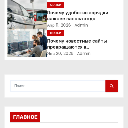
о
превращает посетителя в
СТАТЬИ
клиента
з
Почему удобство зарядки
важнее запаса хода
а
Апр 11, 2026
Admin
СТАТЬИ
п
Почему новостные сайты
и
превращаются в
аналитические платформы
Янв 20, 2026
Admin
с
я
м
ГЛАВНОЕ