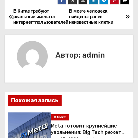
В Китае требуют
В мозге человека
Н
реальные имена от
найдены ранее
интернет-пользователей
неизвестные клетки
а
в
и
Автор:
admin
г
а
ц
Похожая запись
и
я
В МИРЕ
Meta готовит крупнейшие
п
увольнения: Big Tech режет