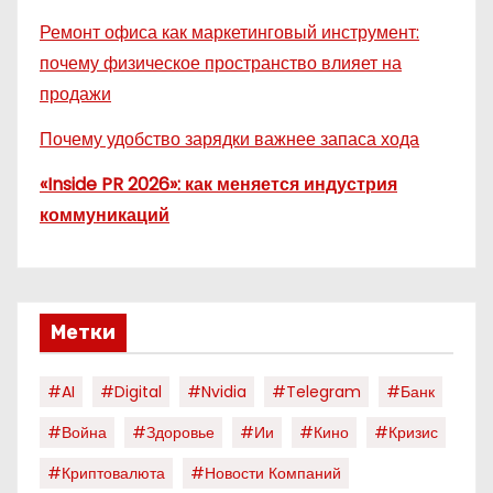
Ремонт офиса как маркетинговый инструмент:
почему физическое пространство влияет на
продажи
Почему удобство зарядки важнее запаса хода
«Inside PR 2026»: как меняется индустрия
коммуникаций
Метки
#AI
#digital
#nvidia
#telegram
#банк
#война
#здоровье
#ии
#кино
#кризис
#криптовалюта
#новости Компаний