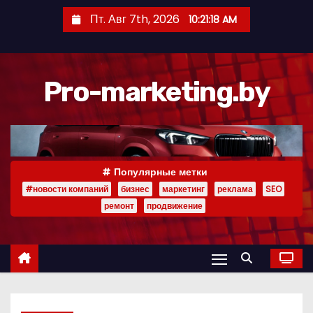
П
Пт. Авг 7th, 2026
10:21:18 AM
е
р
е
Pro-marketing.by
й
т
и
к
с
Популярные метки
о
#новости компаний
бизнес
маркетинг
реклама
SEO
д
ремонт
продвижение
е
р
ж
и
м