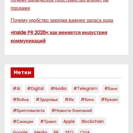
продажи
Почему удобство зарядки важнее запаса хода
«Inside PR 2026»: как меняется индустрия
коммуникаций
Метки
#AI
#digital
#nvidia
#telegram
#банк
#война
#здоровье
#ии
#кино
#кризис
#криптовалюта
#новости Компаний
#санкции
#трамп
Apple
Blockchain
Google
Media
PR
SEO
США