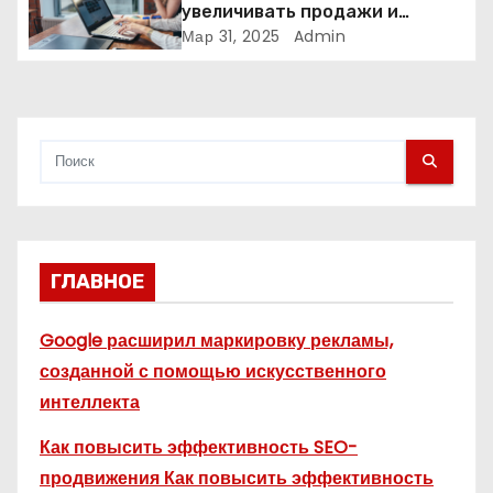
и
увеличивать продажи и
формировать лояльность
Мар 31, 2025
Admin
с
клиентов
я
м
ГЛАВНОЕ
Google расширил маркировку рекламы,
созданной с помощью искусственного
интеллекта
Как повысить эффективность SEO-
продвижения Как повысить эффективность