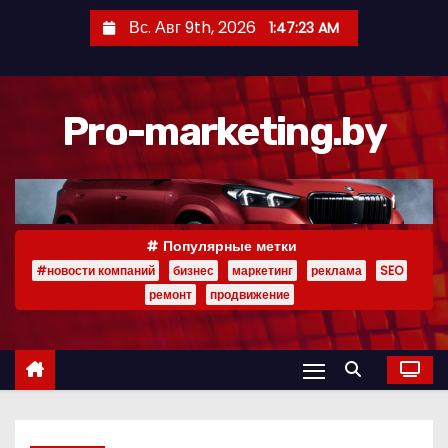
П
Вс. Авг 9th, 2026
1:47:24 AM
е
р
е
Pro-marketing.by
й
т
и
к
с
Популярные метки
о
#новости компаний
бизнес
маркетинг
реклама
SEO
д
ремонт
продвижение
е
р
ж
и
м