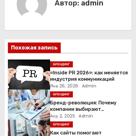
и
Автор:
admin
г
а
ц
Похожая запись
и
я
БРЕНДИНГ
«Inside PR 2026»: как меняется
п
индустрия коммуникаций
Янв 26, 2026
Admin
о
БРЕНДИНГ
з
Бренд-революция: Почему
компании выбирают
а
адаптивные логотипы?
Апр 2, 2025
Admin
БРЕНДИНГ
п
Как сайты помогают