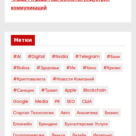
коммуникаций
Метки
#AI
#digital
#nvidia
#telegram
#банк
#война
#здоровье
#ии
#кино
#кризис
#криптовалюта
#новости Компаний
#санкции
#трамп
Apple
Blockchain
Google
Media
PR
SEO
США
Стартап Технологии
Авто
Аналитика
Бизнес
Блокчейн
Брендинг
Бухгалтерские Услуги
Грузоперевозки
Деньги
Дизайн
Интерьер