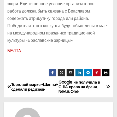
жюри. Единственное условие организаторов:
работа должна быть связана с Браславом,
содержать атрибутику города или района.
Победители этого конкурса будут объявлены в мае
на международном празднике традиционной
культуры «Браславские зарницы».
БЕЛТА
Google не получила в
Н
Торговой марке «Шиппи»
США права на бренд
сделали редизайн
Nexus One
а
в